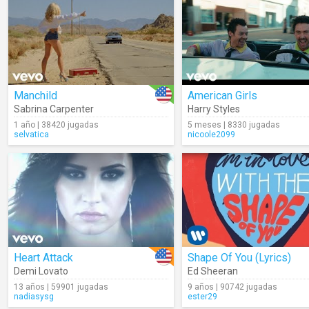
Manchild
American Girls
Sabrina Carpenter
Harry Styles
1 año | 38420 jugadas
5 meses | 8330 jugadas
selvatica
nicoole2099
Heart Attack
Shape Of You (Lyrics)
Demi Lovato
Ed Sheeran
13 años | 59901 jugadas
9 años | 90742 jugadas
nadiasysg
ester29