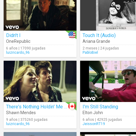
Didn't I
Touch It (Audio)
OneRepublic
Ariana Grande
6 años | 17090 jugadas
2 meses | 24 jugadas
luizricardo_96
PabloBiel
There's Nothing Holdin' Me Back
I'm Still Standing
Shawn Mendes
Elton John
9 años | 375260 jugadas
6 años | 42925 jugadas
luizricardo_96
JeissonRT19