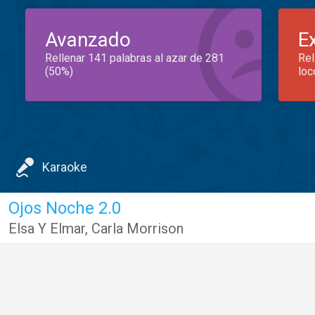
Avanzado
E
Rellenar 141 palabras al azar de 281
Rel
(50%)
loc
Karaoke
Ojos Noche 2.0
Elsa Y Elmar
,
Carla Morrison