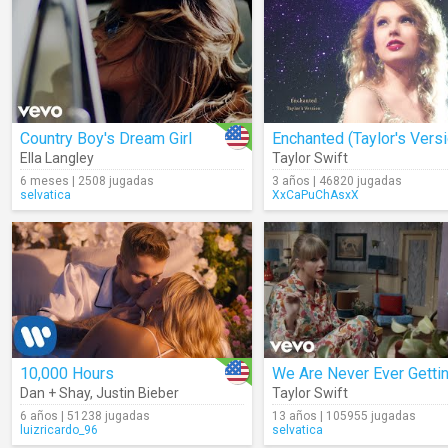
Country Boy's Dream Girl
Ella Langley
Taylor Swift
6 meses | 2508 jugadas
3 años | 46820 jugadas
selvatica
XxCaPuChAsxX
10,000 Hours
Dan + Shay
,
Justin Bieber
Taylor Swift
6 años | 51238 jugadas
13 años | 105955 jugadas
luizricardo_96
selvatica