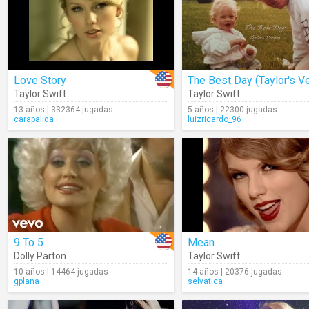
Love Story
Taylor Swift
Taylor Swift
13 años | 332364 jugadas
5 años | 22300 jugadas
carapalida
luizricardo_96
9 To 5
Mean
Dolly Parton
Taylor Swift
10 años | 14464 jugadas
14 años | 20376 jugadas
gplana
selvatica