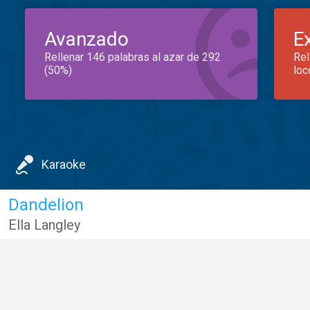
Avanzado
E
Rellenar 146 palabras al azar de 292
Rel
(50%)
loc
Karaoke
Dandelion
Ella Langley