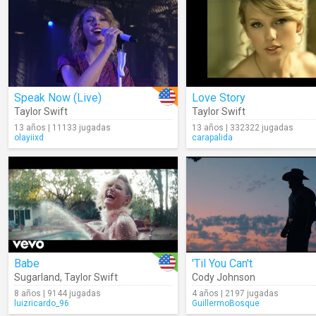
Speak Now (Live)
Love Story
Taylor Swift
Taylor Swift
13 años | 11133 jugadas
13 años | 332322 jugadas
olayiixd
carapalida
Babe
'Til You Can't
Sugarland
,
Taylor Swift
Cody Johnson
8 años | 9144 jugadas
4 años | 2197 jugadas
luizricardo_96
GuillermoBosque