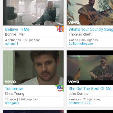
Believe In Me
What's Your Country Son
Bonnie Tyler
Thomas Rhett
4 semanas | 155 jugadas
4 años | 886 jugadas
adriancr3
GuillermoBosque
Tomorrow
She Got The Best Of Me
Chris Young
Luke Combs
12 años | 2869 jugadas
7 meses | 214 jugadas
smagaalb
arthurortiz1709