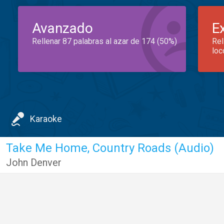
Avanzado
E
Rellenar 87 palabras al azar de 174 (50%)
Rel
loc
Karaoke
Take Me Home, Country Roads (Audio)
John Denver