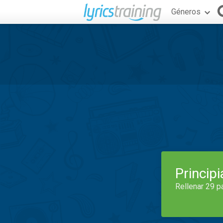
Géneros
Princip
Rellenar 29 p