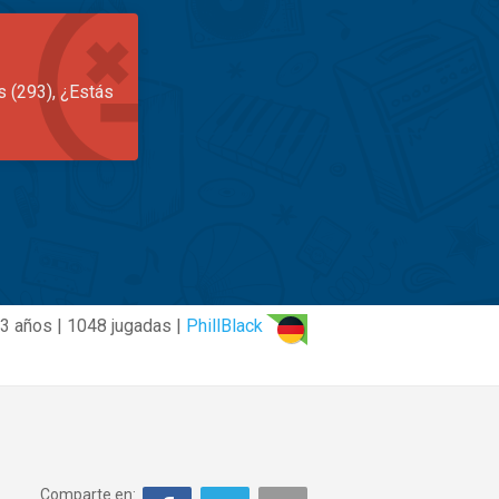
s (293), ¿Estás
3 años | 1048 jugadas |
PhillBlack
Comparte en: