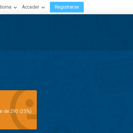
dioma
Acceder
Registrarse
ar de 293 (25%)