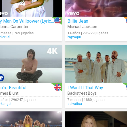
My Man On Willpower (Lyrics)
Billie Jean
brina Carpenter
Michael Jackson
 meses | 769 jugadas
14 años | 295729 jugadas
bloBiel
bigzaqui
u're Beautiful
I Want It That Way
mes Blunt
Backstreet Boys
 años | 296247 jugadas
7 meses | 1880 jugadas
rkangel
selvatica