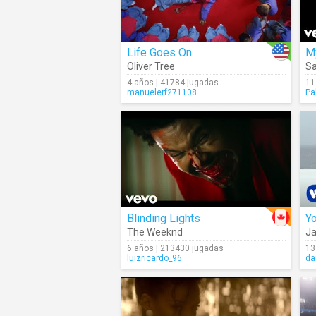
Life Goes On
Oliver Tree
Sa
4 años | 41784 jugadas
11
manuelerf271108
Pa
Blinding Lights
Yo
The Weeknd
Ja
6 años | 213430 jugadas
13
luizricardo_96
da