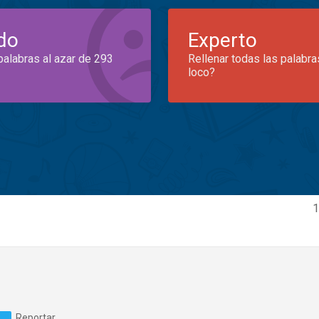
do
Experto
palabras al azar de 293
Rellenar todas las palabra
loco?
1
Reportar