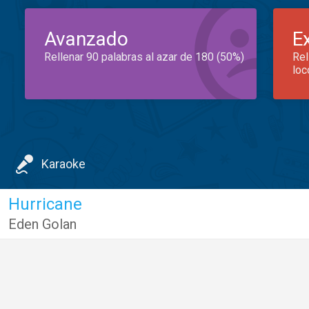
Avanzado
E
Rellenar 90 palabras al azar de 180 (50%)
Rel
loc
Karaoke
Hurricane
Eden Golan