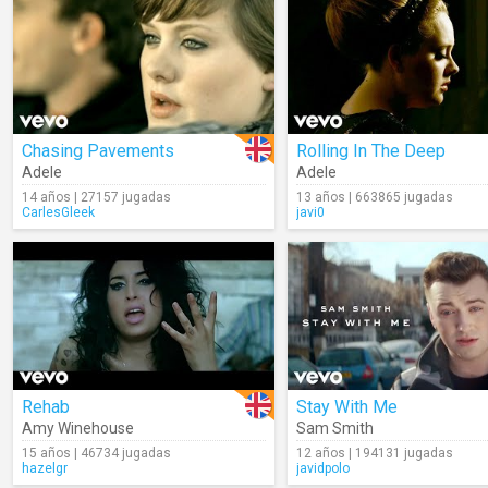
Chasing Pavements
Rolling In The Deep
Adele
Adele
14 años | 27157 jugadas
13 años | 663865 jugadas
CarlesGleek
javi0
Rehab
Stay With Me
Amy Winehouse
Sam Smith
15 años | 46734 jugadas
12 años | 194131 jugadas
hazelgr
javidpolo