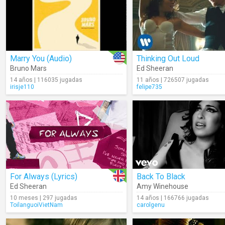
Marry You (Audio)
Thinking Out Loud
Bruno Mars
Ed Sheeran
14 años | 116035 jugadas
11 años | 726507 jugadas
irisje110
felipe735
For Always (Lyrics)
Back To Black
Ed Sheeran
Amy Winehouse
10 meses | 297 jugadas
14 años | 166766 jugadas
ToilanguoiVietNam
carolgenu