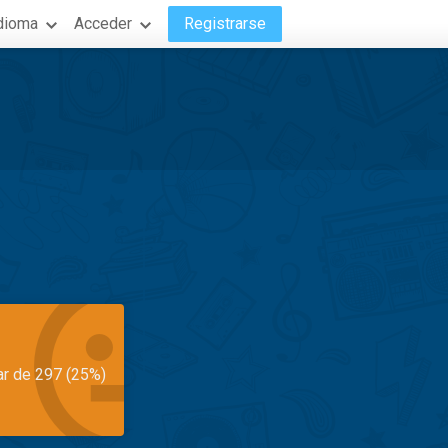
dioma
Acceder
Registrarse
ar de 297 (25%)