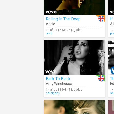
Rolling In The Deep
If
Adele
Al
13 años | 663997 jugadas
13
javi0
ja
Back To Black
T
Amy Winehouse
Ed
14 años | 166845 jugadas
14
carolgenu
se