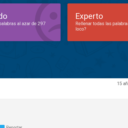
do
Experto
palabras al azar de 297
Rellenar todas las palabra
loco?
15 añ
Reportar