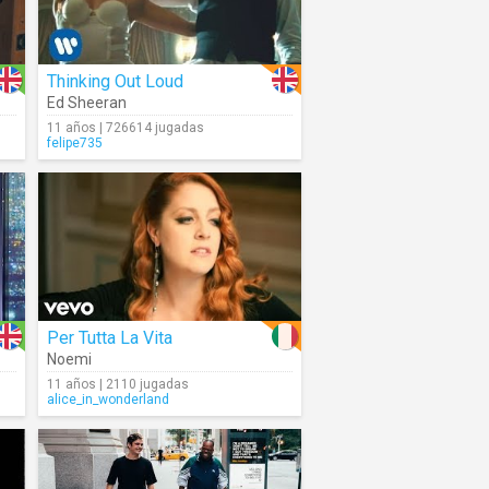
Thinking Out Loud
Ed Sheeran
11 años | 726614 jugadas
felipe735
Per Tutta La Vita
Noemi
11 años | 2110 jugadas
alice_in_wonderland