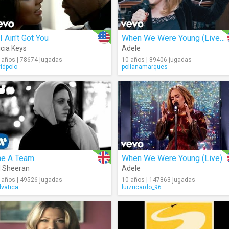
 I Ain't Got You
When We Were Young (Live Studio)
icia Keys
Adele
 años | 78674 jugadas
10 años | 89406 jugadas
vidpolo
polianamarques
he A Team
When We Were Young (Live)
 Sheeran
Adele
 años | 49526 jugadas
10 años | 147863 jugadas
lvatica
luizricardo_96