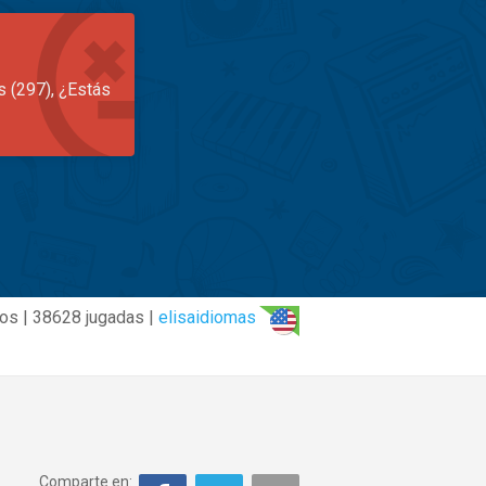
s (297), ¿Estás
os | 38628 jugadas |
elisaidiomas
Comparte en: