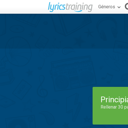
Géneros
Princip
Rellenar 30 p