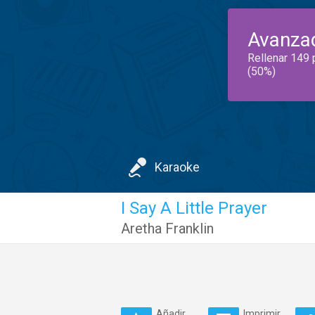
Avanza
Rellenar 149 
(50%)
Karaoke
I Say A Little Prayer
Aretha Franklin
Añadir
Imprimir