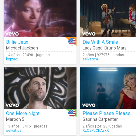
Billie Jean
Die With A Smile
Michael Jackson
Lady Gaga
,
Bruno Mars
14 años | 294901 jugadas
2 años | 927975 jugadas
bigzaqui
selvatica
One More Night
Please Please Please
Maroon 5
Sabrina Carpenter
13 años | 64151 jugadas
2 años | 24128 jugadas
selvatica
XxCaPuChAsxX