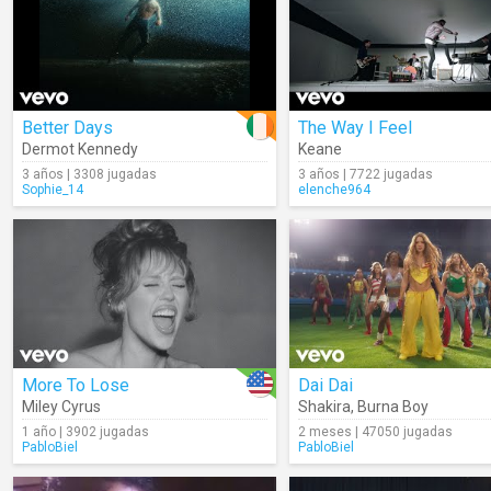
Better Days
The Way I Feel
Dermot Kennedy
Keane
3 años | 3308 jugadas
3 años | 7722 jugadas
Sophie_14
elenche964
More To Lose
Dai Dai
Miley Cyrus
Shakira
,
Burna Boy
1 año | 3902 jugadas
2 meses | 47050 jugadas
PabloBiel
PabloBiel