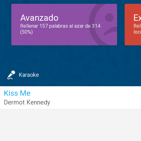
Avanzado
E
Rellenar 157 palabras al azar de 314
Rel
(50%)
loc
Karaoke
Kiss Me
Dermot Kennedy