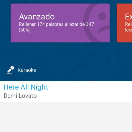
Avanzado
E
Rellenar 174 palabras al azar de 347
Rel
(50%)
loc
Karaoke
Here All Night
Demi Lovato