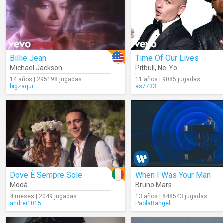
Billie Jean
Time Of Our Lives
Michael Jackson
Pitbull
,
Ne-Yo
14 años | 295198 jugadas
11 años | 9085 jugadas
bigzaqui
as7733
Dove È Sempre Sole
When I Was Your Man
Modà
Bruno Mars
4 meses | 2049 jugadas
13 años | 848543 jugadas
andrei1015
PaolaRangel