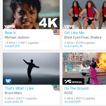
Beat It
Girl Like Me
Michael Jackson
Black Eyed Peas
,
Shakira
14 años | 124417 jugadas
5 años | 35439 jugadas
sosad1209
luizricardo_96
That’s What I Like
On The Ground
Bruno Mars
ROSÉ
9 años | 236711 jugadas
5 años | 45372 jugadas
luizricardo_96
nicoole2099