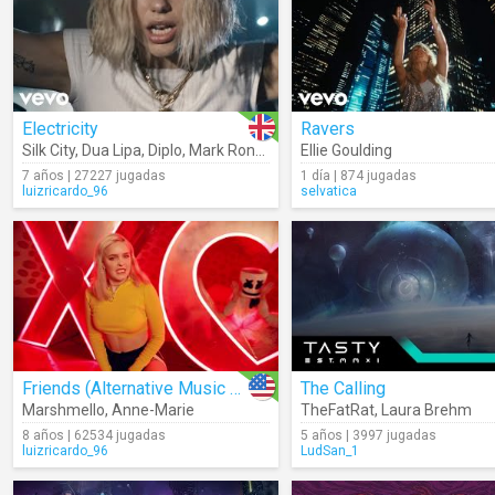
Electricity
Ravers
Silk City
,
Dua Lipa
,
Diplo
,
Mark Ronson
Ellie Goulding
7 años | 27227 jugadas
1 día | 874 jugadas
luizricardo_96
selvatica
Friends (Alternative Music Video)
The Calling
Marshmello
,
Anne-Marie
TheFatRat
,
Laura Brehm
8 años | 62534 jugadas
5 años | 3997 jugadas
luizricardo_96
LudSan_1