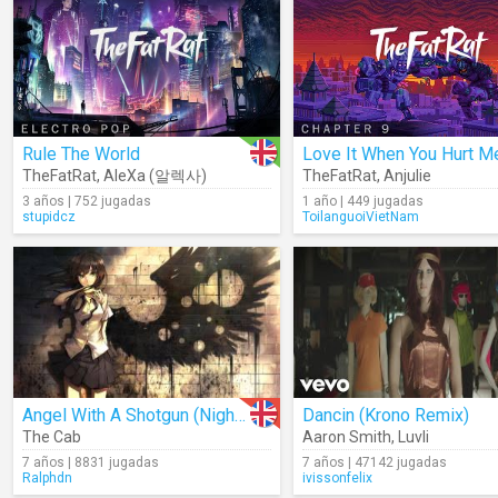
Rule The World
TheFatRat
,
AleXa (알렉사)
TheFatRat
,
Anjulie
3 años | 752 jugadas
1 año | 449 jugadas
stupidcz
ToilanguoiVietNam
Angel With A Shotgun (Nightcore) (Lyric)
Dancin (Krono Remix)
The Cab
Aaron Smith
,
Luvli
7 años | 8831 jugadas
7 años | 47142 jugadas
Ralphdn
ivissonfelix