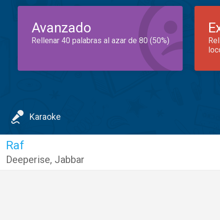
Avanzado
E
Rellenar 40 palabras al azar de 80 (50%)
Rel
loc
Karaoke
Raf
Deeperise
,
Jabbar