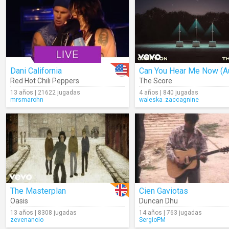
Dani California
Red Hot Chili Peppers
The Score
13 años | 21622 jugadas
4 años | 840 jugadas
mrsmarohn
waleska_zaccagnine
The Masterplan
Cien Gaviotas
Oasis
Duncan Dhu
13 años | 8308 jugadas
14 años | 763 jugadas
zevenancio
SergioPM