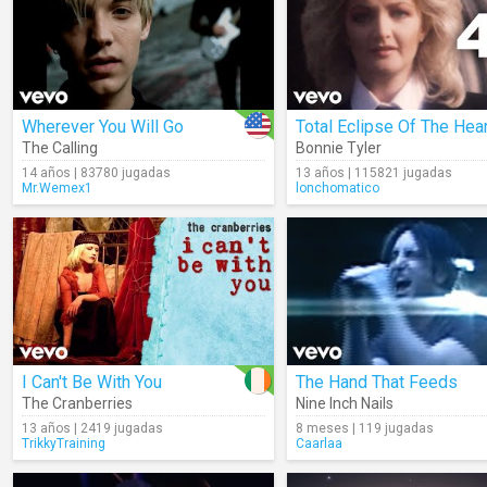
Wherever You Will Go
Total Eclipse Of The Hear
The Calling
Bonnie Tyler
14 años | 83780 jugadas
13 años | 115821 jugadas
Mr.Wemex1
lonchomatico
I Can't Be With You
The Hand That Feeds
The Cranberries
Nine Inch Nails
13 años | 2419 jugadas
8 meses | 119 jugadas
TrikkyTraining
Caarlaa