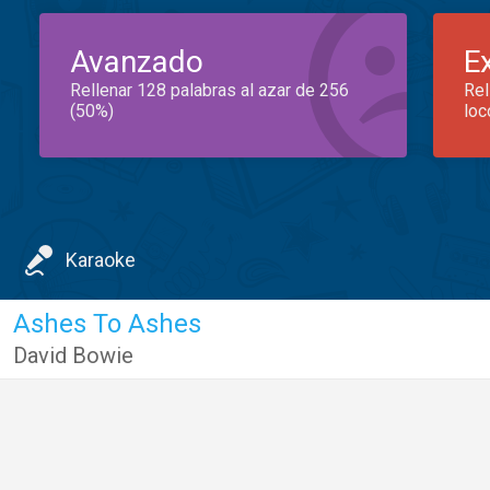
Avanzado
E
Rellenar 128 palabras al azar de 256
Rel
(50%)
loc
Karaoke
Ashes To Ashes
David Bowie