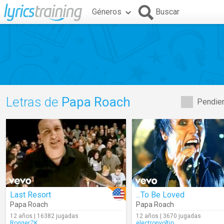
Géneros
Buscar
Letras de
Papa Roach
Pendien
Last Resort
...To Be Loved
Papa Roach
Papa Roach
12 años | 16382 jugadas
12 años | 3670 jugadas
RoggerZK
electronvoltio