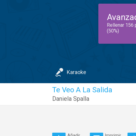
Avanza
Rellenar 156 
(50%)
Karaoke
Te Veo A La Salida
Daniela Spalla
Añadir
Imprimir