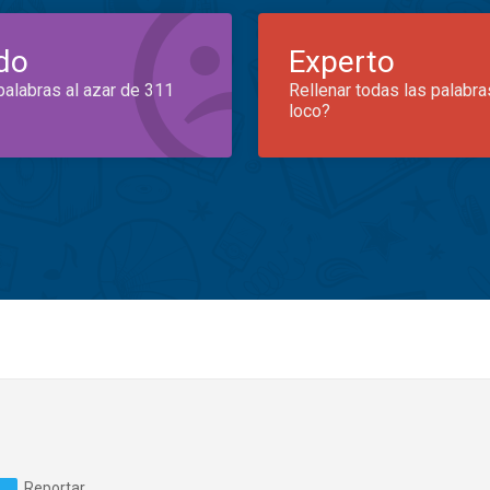
do
Experto
palabras al azar de 311
Rellenar todas las palabra
loco?
Reportar