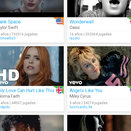
lank Space
Wonderwall
ylor Swift
Oasis
 años | 732516 jugadas
16 años | 202564 jugadas
stineellis3
lazslo
ly Love Can Hurt Like This
Angels Like You
loma Faith
Miley Cyrus
 años | 44507 jugadas
5 años | 34274 jugadas
vidpolo
luizricardo_96