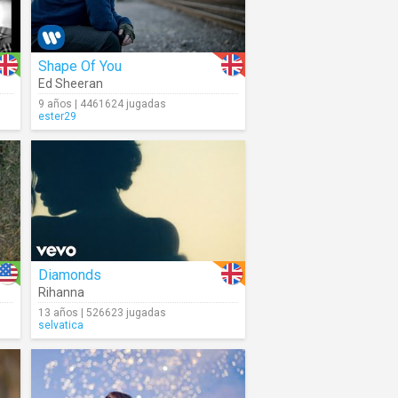
Shape Of You
Ed Sheeran
9 años | 4461624 jugadas
ester29
Diamonds
Rihanna
13 años | 526623 jugadas
selvatica