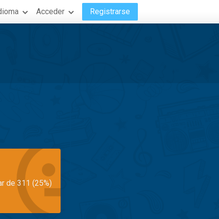
dioma
Acceder
Registrarse
ar de 311 (25%)