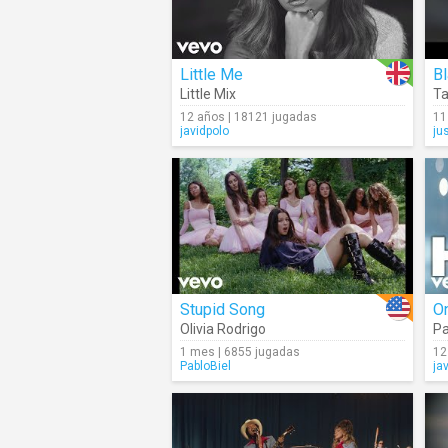
Little Me
B
Little Mix
Ta
12 años | 18121 jugadas
11
javidpolo
ju
Stupid Song
On
Olivia Rodrigo
Pa
1 mes | 6855 jugadas
12
PabloBiel
ja