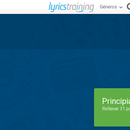
Géneros
Princip
Rellenar 31 p