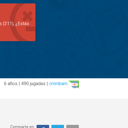
s (311), ¿Estás
6 años | 490 jugadas |
cmmbarn
Comparte en: