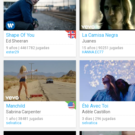
Shape Of You
La Camisa Negra
Ed Sheeran
Juanes
9 años | 4461782 jugadas
15 años | 90251 jugadas
ester29
HANNA.EC77
Manchild
Été Avec Toi
Sabrina Carpenter
Adèle Castillon
1 año | 38481 jugadas
3 días | 296 jugadas
selvatica
selvatica