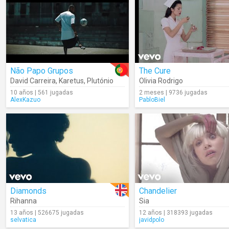
Não Papo Grupos
The Cure
David Carreira
,
Karetus
,
Plutónio
Olivia Rodrigo
10 años | 561 jugadas
2 meses | 9736 jugadas
AlexKazuo
PabloBiel
Diamonds
Chandelier
Rihanna
Sia
13 años | 526675 jugadas
12 años | 318393 jugadas
selvatica
javidpolo