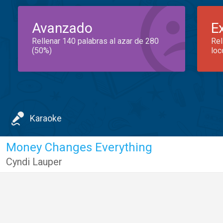
Avanzado
E
Rellenar 140 palabras al azar de 280
Rel
(50%)
loc
Karaoke
Money Changes Everything
Cyndi Lauper