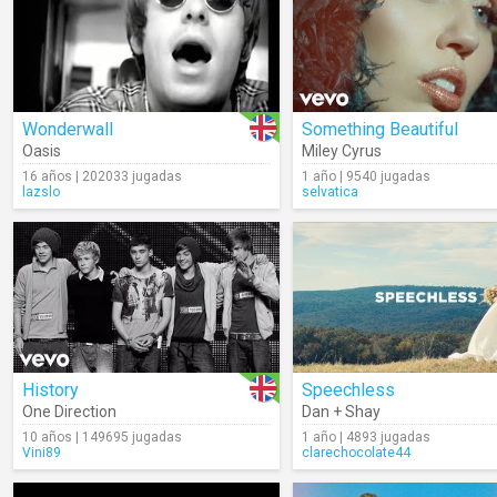
Wonderwall
Something Beautiful
Oasis
Miley Cyrus
16 años | 202033 jugadas
1 año | 9540 jugadas
lazslo
selvatica
History
Speechless
One Direction
Dan + Shay
10 años | 149695 jugadas
1 año | 4893 jugadas
Vini89
clarechocolate44