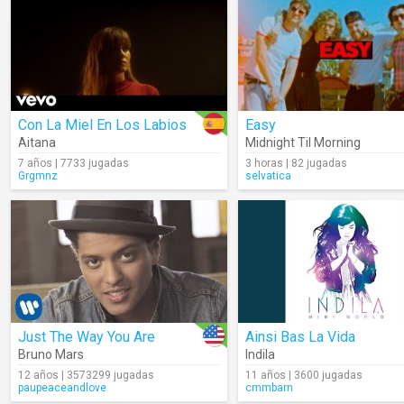
Con La Miel En Los Labios
Easy
Aitana
Midnight Til Morning
7 años | 7733 jugadas
3 horas | 82 jugadas
Grgmnz
selvatica
Just The Way You Are
Ainsi Bas La Vida
Bruno Mars
Indila
12 años | 3573299 jugadas
11 años | 3600 jugadas
paupeaceandlove
cmmbarn