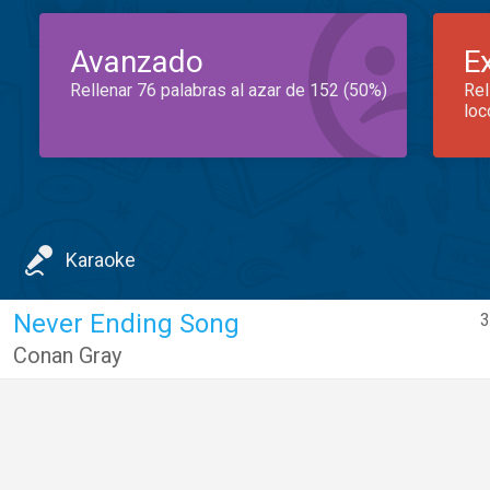
Avanzado
E
Rellenar 76 palabras al azar de 152 (50%)
Rel
loc
Karaoke
Never Ending Song
3
Conan Gray