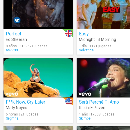
Perfect
Easy
Ed Sheeran
Midnight Til Morning
8 años | 8189621 jugadas
1 día | 1171 jugadas
as7733
selvatica
F**k Now, Cry Later
Sarà Perché Ti Amo
Maty Noyes
Ricchi E Poveri
6 horas | 21 jugadas
1 año | 17508 jugadas
Grgmnz
Skimbel