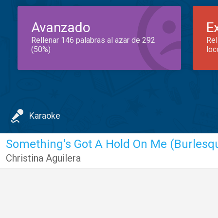
Avanzado
E
Rellenar 146 palabras al azar de 292
Rel
(50%)
loc
Karaoke
Something's Got A Hold On Me (Burlesq
Christina Aguilera