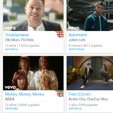
Troublemaker
Autrement
Olly Murs
,
Flo Rida
Julien Lieb
13 años | 19333 jugadas
8 meses | 4612 jugadas
selvatica
dominohey
Money, Money, Money
Free (Cover)
ABBA
Arden Cho
,
Cha Eun Woo
15 años | 56840 jugadas
1 año | 5084 jugadas
vika5vika
selvatica