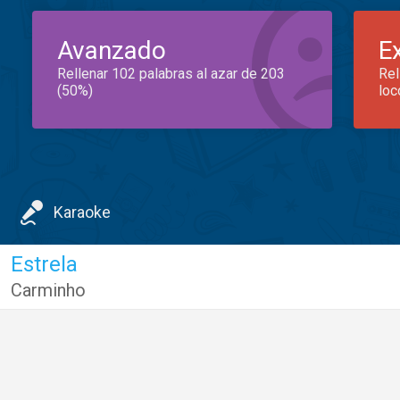
Avanzado
E
Rellenar 102 palabras al azar de 203
Rel
(50%)
loc
Karaoke
Estrela
Carminho