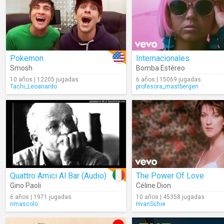
Pokemon
Internacionales
Smosh
Bomba Estéreo
10 años | 12205 jugadas
6 años | 15069 jugadas
Tachi_Leoanardo
profesora_mastbergen
Quattro Amici Al Bar (Audio)
The Power Of Love
Gino Paoli
Céline Dion
6 años | 1971 jugadas
10 años | 45358 jugadas
nmascolo
HvanSchie