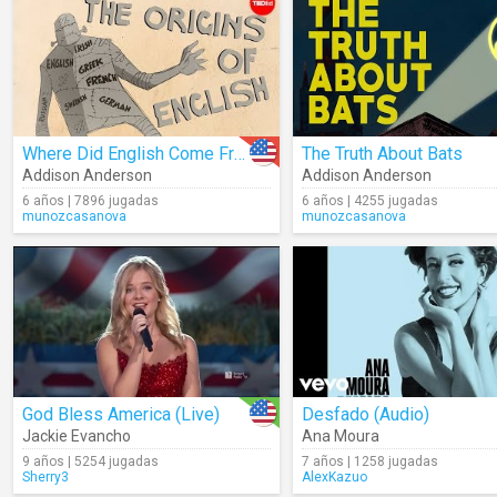
Where Did English Come From?
The Truth About Bats
Addison Anderson
Addison Anderson
6 años | 7896 jugadas
6 años | 4255 jugadas
munozcasanova
munozcasanova
God Bless America (Live)
Desfado (Audio)
Jackie Evancho
Ana Moura
9 años | 5254 jugadas
7 años | 1258 jugadas
Sherry3
AlexKazuo