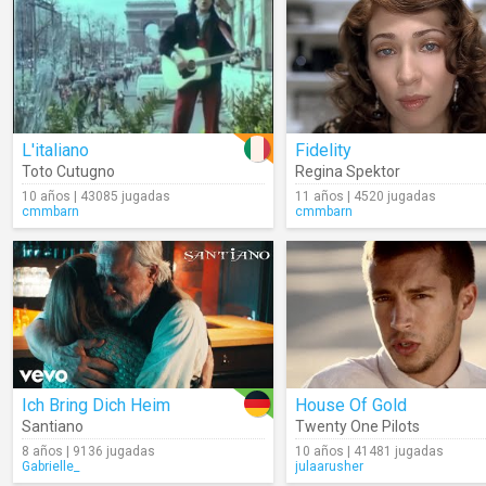
L'italiano
Fidelity
Toto Cutugno
Regina Spektor
10 años | 43085 jugadas
11 años | 4520 jugadas
cmmbarn
cmmbarn
Ich Bring Dich Heim
House Of Gold
Santiano
Twenty One Pilots
8 años | 9136 jugadas
10 años | 41481 jugadas
Gabrielle_
julaarusher