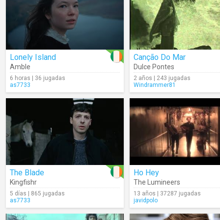
Lonely Island
Canção Do Mar
Amble
Dulce Pontes
6 horas | 36 jugadas
2 años | 243 jugadas
as7733
Windrammer81
The Blade
Ho Hey
Kingfishr
The Lumineers
5 días | 865 jugadas
13 años | 37287 jugadas
as7733
javidpolo