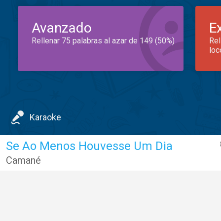
Avanzado
E
Rellenar 75 palabras al azar de 149 (50%)
Rel
loc
Karaoke
Se Ao Menos Houvesse Um Dia
Camané