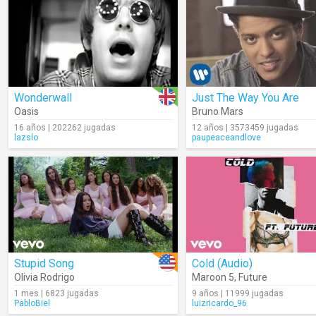
Wonderwall
Just The Way You Are
Oasis
Bruno Mars
16 años | 202262 jugadas
12 años | 3573459 jugadas
lazslo
paupeaceandlove
Stupid Song
Cold (Audio)
Olivia Rodrigo
Maroon 5
,
Future
1 mes | 6823 jugadas
9 años | 11999 jugadas
PabloBiel
luizricardo_96