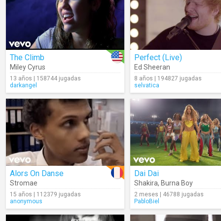
The Climb
Perfect (Live)
Miley Cyrus
Ed Sheeran
13 años | 158744 jugadas
8 años | 194827 jugadas
darkangel
selvatica
Alors On Danse
Dai Dai
Stromae
Shakira
,
Burna Boy
15 años | 112379 jugadas
2 meses | 46788 jugadas
anonymous
PabloBiel