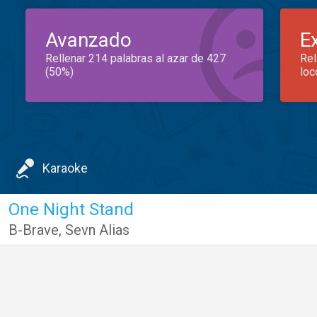
Avanzado
E
Rellenar 214 palabras al azar de 427
Rel
(50%)
loc
Karaoke
One Night Stand
B-Brave
,
Sevn Alias