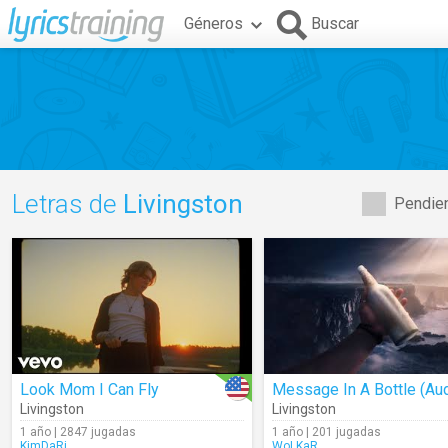
Géneros
Buscar
Letras de
Livingston
Pendien
Look Mom I Can Fly
Message In A Bottle (Aud
Livingston
Livingston
1 año | 2847 jugadas
1 año | 201 jugadas
KimDaRi
WoLKaR