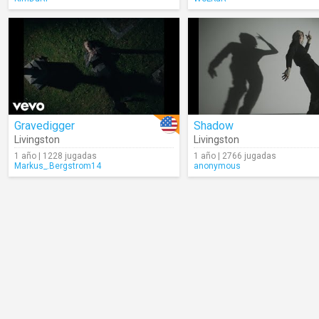
Gravedigger
Shadow
Livingston
Livingston
1 año | 1228 jugadas
1 año | 2766 jugadas
Markus_.Bergstrom14
anonymous