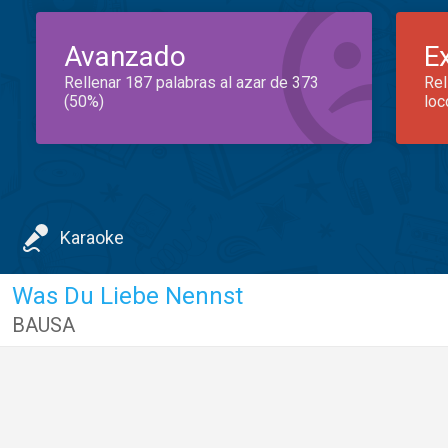
Avanzado
E
Rellenar 187 palabras al azar de 373
Rel
(50%)
loc
Karaoke
Was Du Liebe Nennst
BAUSA