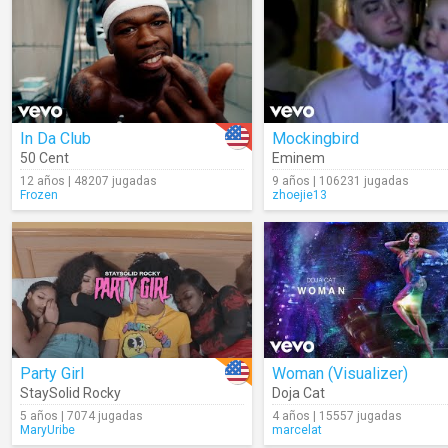
In Da Club
Mockingbird
50 Cent
Eminem
12 años | 48207 jugadas
9 años | 106231 jugadas
Frozen
zhoejie13
Party Girl
Woman (Visualizer)
StaySolid Rocky
Doja Cat
5 años | 7074 jugadas
4 años | 15557 jugadas
MaryUribe
marcelat