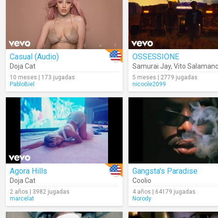
Casual (Audio)
OSSESSIONE
Doja Cat
Samurai Jay
,
Vito Salaman
10 meses | 173 jugadas
5 meses | 2779 jugadas
PabloBiel
nicoole2099
Agora Hills
Gangsta's Paradise
Doja Cat
Coolio
2 años | 3982 jugadas
4 años | 64179 jugadas
marcelat
Norody