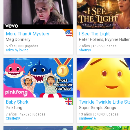
More Than A Mystery
I See The Light
Meg Donnelly
Peter Hollens
,
Evynne Holle
5 días | 880 jugadas
7 años | 15955 jugadas
edits.by.loving
Sherry3
Baby Shark
Twinkle Twinkle Little St
Pinkfong
Super Simple Songs
7 años | 427096 jugadas
13 años | 64340 jugadas
ChrilleDK
smileee16