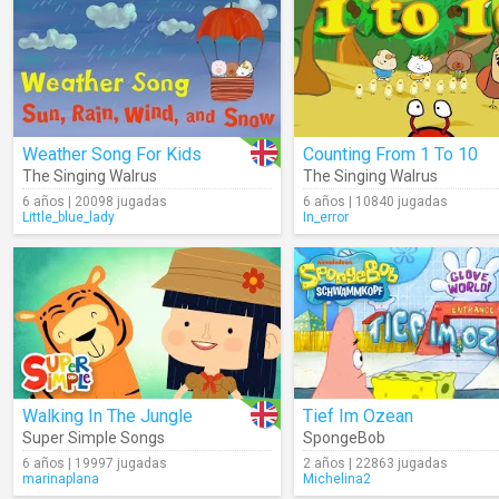
Weather Song For Kids
Counting From 1 To 10
The Singing Walrus
The Singing Walrus
6 años | 20098 jugadas
6 años | 10840 jugadas
Little_blue_lady
In_error
Walking In The Jungle
Tief Im Ozean
Super Simple Songs
SpongeBob
6 años | 19997 jugadas
2 años | 22863 jugadas
marinaplana
Michelina2