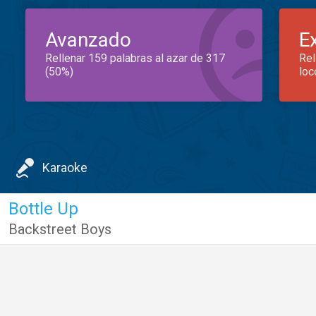
Avanzado
E
Rellenar 159 palabras al azar de 317
Rel
(50%)
loc
Karaoke
Bottle Up
Backstreet Boys