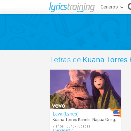
Géneros
Letras de
Kuana Torres 
Lava (Lyrics)
Kuana Torres Kahele
,
Napua Greig
,
James 
7 años | 65457 jugadas
Theromantic