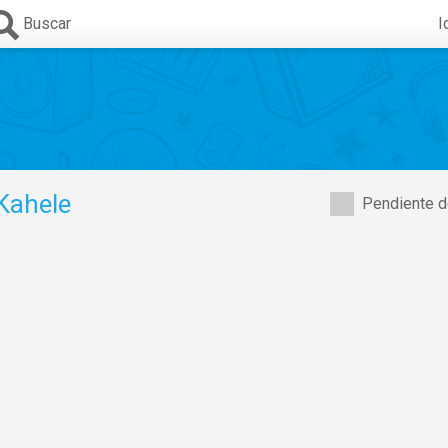
Buscar
I
Kahele
Pendiente d
Ford Murphy