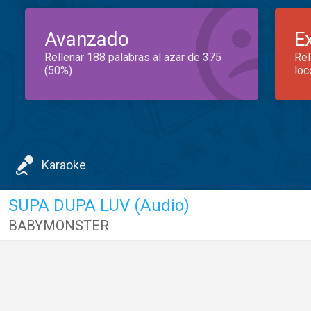
Avanzado
E
Rellenar 188 palabras al azar de 375
Rel
(50%)
loc
Karaoke
SUPA DUPA LUV (Audio)
BABYMONSTER