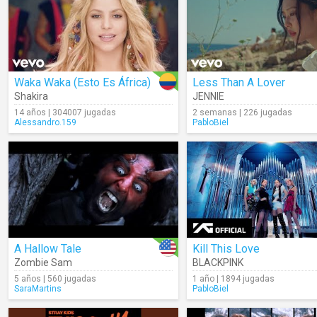
Waka Waka (Esto Es África)
Less Than A Lover
Shakira
JENNIE
14 años | 304007 jugadas
2 semanas | 226 jugadas
Alessandro.159
PabloBiel
A Hallow Tale
Kill This Love
Zombie Sam
BLACKPINK
5 años | 560 jugadas
1 año | 1894 jugadas
SaraMartins
PabloBiel