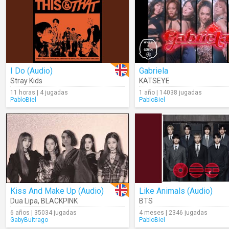
I Do (Audio)
Gabriela
Stray Kids
KATSEYE
11 horas | 4 jugadas
1 año | 14038 jugadas
PabloBiel
PabloBiel
Kiss And Make Up (Audio)
Like Animals (Audio)
Dua Lipa
,
BLACKPINK
BTS
6 años | 35034 jugadas
4 meses | 2346 jugadas
GabyBuitrago
PabloBiel