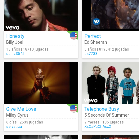
Honesty
Perfect
Billy Joel
Ed Sheeran
13 años | 18710 jugadas
8 años | 8190412 jugadas
sainz3545
as7733
Give Me Love
Telephone Busy
Miley Cyrus
5 Seconds Of Summer
6 días | 2533 jugadas
9 meses | 186 jugadas
selvatica
XxCaPuChAsxX