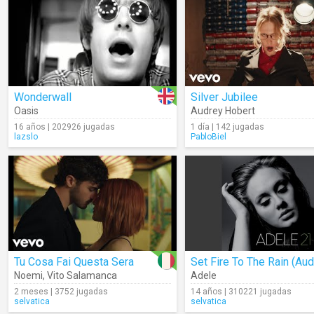
Wonderwall
Silver Jubilee
Oasis
Audrey Hobert
16 años | 202926 jugadas
1 día | 142 jugadas
lazslo
PabloBiel
Tu Cosa Fai Questa Sera
Set Fire To The Rain (Aud
Noemi
,
Vito Salamanca
Adele
2 meses | 3752 jugadas
14 años | 310221 jugadas
selvatica
selvatica