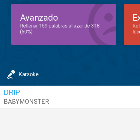
Avanzado
E
Rellenar 159 palabras al azar de 318
Rel
(50%)
loc
Karaoke
DRIP
BABYMONSTER