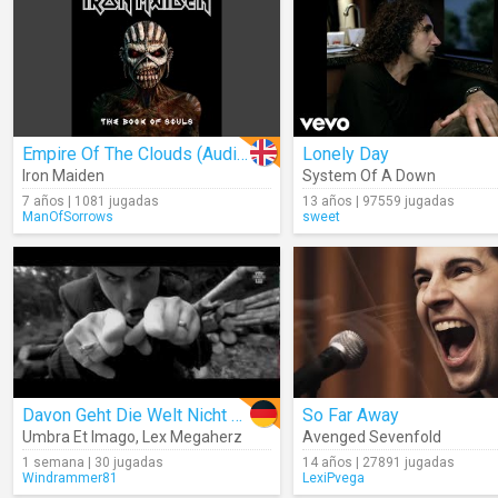
Empire Of The Clouds (Audio)
Lonely Day
Iron Maiden
System Of A Down
7 años | 1081 jugadas
13 años | 97559 jugadas
ManOfSorrows
sweet
Davon Geht Die Welt Nicht Unter
So Far Away
Umbra Et Imago
,
Lex Megaherz
Avenged Sevenfold
1 semana | 30 jugadas
14 años | 27891 jugadas
Windrammer81
LexiPvega