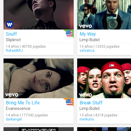
Snuff
My Way
Slipknot
Limp Bizkit
14 años | 40700 jugadas
13 años | 12032 jugadas
RafaelKRJ
selvatica
Bring Me To Life
Break Stuff
Evanescence
Limp Bizkit
14 años | 177342 jugadas
13 años | 8218 jugadas
darkangel
merkutio