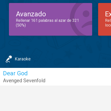
Avanzado
E
Rellenar 161 palabras al azar de 321
Rel
(50%)
loc
Karaoke
Dear God
Avenged Sevenfold