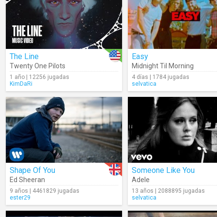
The Line
Easy
Twenty One Pilots
Midnight Til Morning
1 año | 12256 jugadas
4 días | 1784 jugadas
KimDaRi
selvatica
Shape Of You
Someone Like You
Ed Sheeran
Adele
9 años | 4461829 jugadas
13 años | 2088895 jugadas
ester29
selvatica