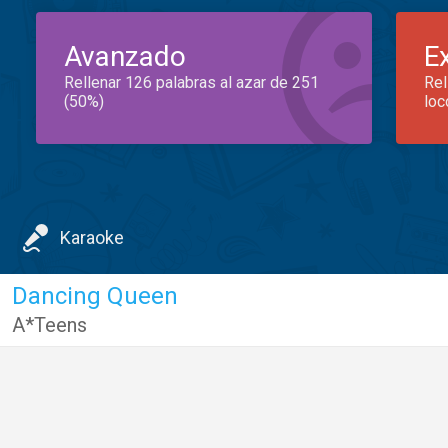
Avanzado
E
Rellenar 126 palabras al azar de 251
Rel
(50%)
loc
Karaoke
Dancing Queen
A*Teens