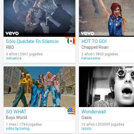
Sólo Quédate En Silencio
HOT TO GO!
RBD
Chappell Roan
5 años | 5561 jugadas
2 años | 3800 jugadas
selvatica
hanuissme
SO WHAT
Wonderwall
Boys World
Oasis
1 mes | 1794 jugadas
16 años | 203099 jugadas
edits.by.loving
lazslo