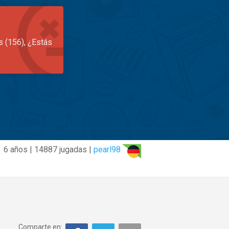
s (156), ¿Estás
6 años | 14887 jugadas |
pearl98
Comparte en: