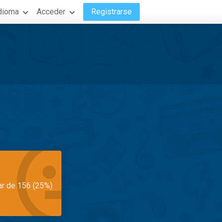
dioma
Acceder
Registrarse
ar de 156 (25%)