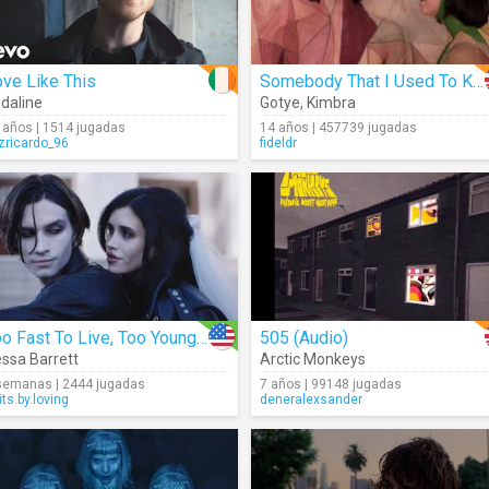
ve Like This
Somebody That I Used To Know
daline
Gotye
,
Kimbra
 años | 1514 jugadas
14 años | 457739 jugadas
izricardo_96
fideldr
Too Fast To Live, Too Young To Die
505 (Audio)
ssa Barrett
Arctic Monkeys
semanas | 2444 jugadas
7 años | 99148 jugadas
its.by.loving
deneralexsander