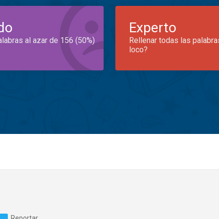
do
Experto
alabras al azar de 156 (50%)
Rellenar todas las palabra
loco?
Reportar