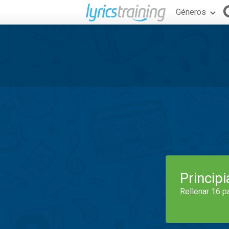
Géneros
Princip
Rellenar 16 p