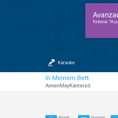
Avanza
Rellenar 78 p
Karaoke
In Meinem Bett
AnnenMayKantereit
Añadir
Imprimir