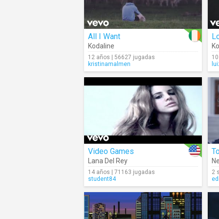
All I Want
Lo
Kodaline
Ko
12 años | 56627 jugadas
10
kristinamalmen
lu
Video Games
Lana Del Rey
Ne
14 años | 71163 jugadas
2 
student84
ed