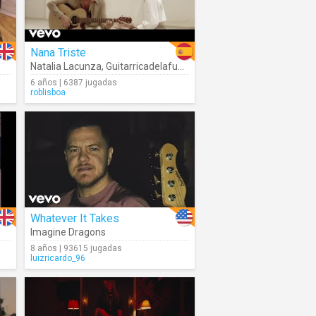
Nana Triste
Natalia Lacunza
,
Guitarricadelafuente
6 años | 6387 jugadas
roblisboa
Whatever It Takes
Imagine Dragons
8 años | 93615 jugadas
luizricardo_96