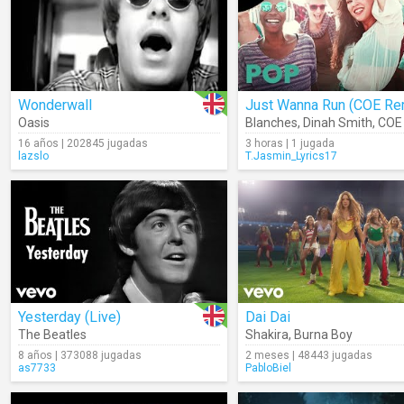
Wonderwall
Just Wanna Run (COE Re
Oasis
Blanches
,
Dinah Smith
,
COE
16 años | 202845 jugadas
3 horas | 1 jugada
lazslo
T.Jasmin_Lyrics17
Yesterday (Live)
Dai Dai
The Beatles
Shakira
,
Burna Boy
8 años | 373088 jugadas
2 meses | 48443 jugadas
as7733
PabloBiel