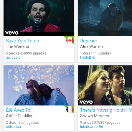
Save Your Tears
Rescuer
The Weeknd
Alex Warren
5 años | 459993 jugadas
1 día | 111 jugadas
javidpolo
PabloBiel
Été Avec Toi
Adèle Castillon
Shawn Mendes
2 días | 257 jugadas
9 años | 375307 jugadas
selvatica
luizricardo_96