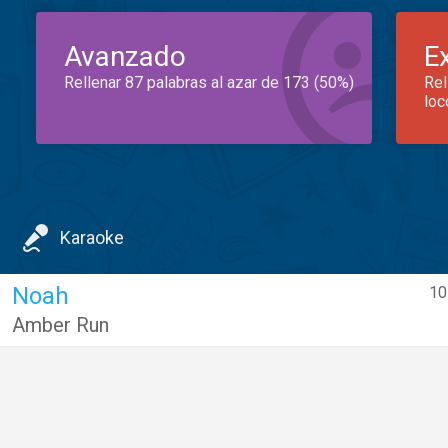
Avanzado
E
Rellenar 87 palabras al azar de 173 (50%)
Rel
loc
Karaoke
Noah
10
Amber Run