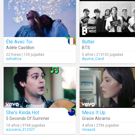
Été Avec Toi
Butter
Adèle Castillon
BTS
22 horas | 133 jugadas
5 años | 213152 jugadas
selvatica
Ayume_Carol
She's Kinda Hot
Mess It Up
5 Seconds Of Summer
Gracie Abrams
10 años | 9768 jugadas
4 años | 2786 jugadas
azucena_312327
ninaacb