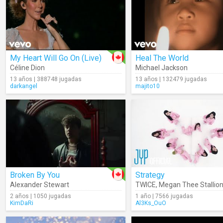
My Heart Will Go On (Live)
Heal The World
Céline Dion
Michael Jackson
13 años | 388748 jugadas
13 años | 132479 jugadas
darkangel
majito10
Broken By You
Strategy
Alexander Stewart
TWICE
,
Megan Thee Stallio
2 años | 1050 jugadas
1 año | 7566 jugadas
KimDaRi
Al3Ks_OuO