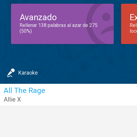
Avanzado
E
Rellenar 138 palabras al azar de 275
Rel
(50%)
loc
Karaoke
All The Rage
Allie X