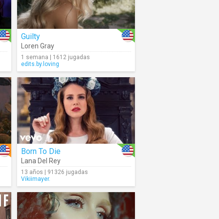
Guilty
Loren Gray
1 semana | 1612 jugadas
edits.by.loving
Born To Die
Lana Del Rey
13 años | 91326 jugadas
Vikiimayer.