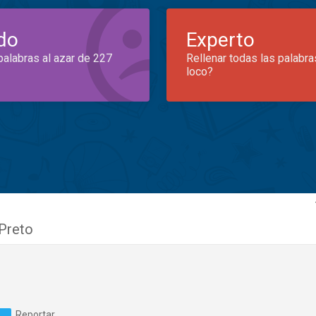
do
Experto
palabras al azar de 227
Rellenar todas las palabra
loco?
Preto
Reportar