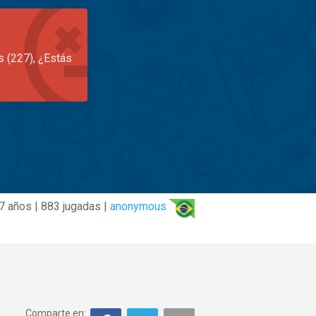
s (227), ¿Estás
7 años | 883 jugadas |
anonymous
Comparte en: