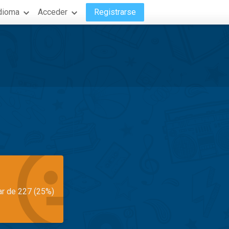
dioma
Acceder
Registrarse
ar de 227 (25%)