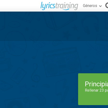
Géneros
Princip
Rellenar 23 p