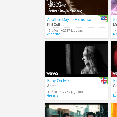
Another Day In Paradise
Bi
Phil Collins
Mi
15 años | 62587 jugadas
14
chris7820
bi
Easy On Me
Ki
Adele
S
4 años | 277750 jugadas
10
Grgmnz
ka