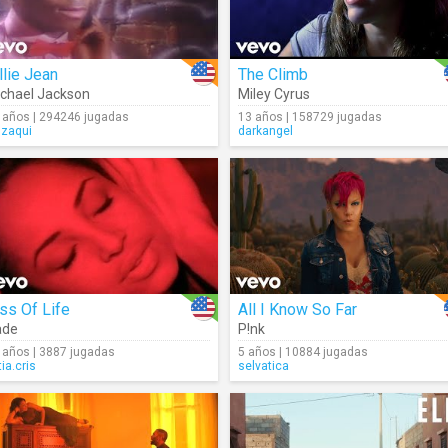
llie Jean
The Climb
chael Jackson
Miley Cyrus
 años | 294246 jugadas
13 años | 158729 jugadas
gzaqui
darkangel
ss Of Life
All I Know So Far
ade
P!nk
 años | 3887 jugadas
5 años | 10884 jugadas
tia.cris
selvatica