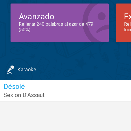
Avanzado
E
Rellenar 240 palabras al azar de 479
Rel
(50%)
loc
Karaoke
Désolé
Sexion D'Assaut