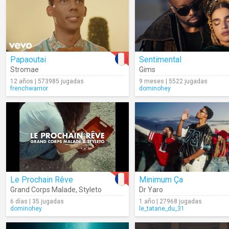
Papaoutai
Sentimental
Stromae
Gims
12 años | 573985 jugadas
9 meses | 5522 jugadas
frenchwarrior
dominohey
Le Prochain Rêve
Minimum Ça
Grand Corps Malade
,
Styleto
Dr Yaro
6 días | 35 jugadas
1 año | 27968 jugadas
dominohey
le_tatane_du_31