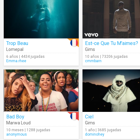
Trop Beau
Est-ce Que Tu M'aimes?
Lomepal
Gims
6 años | 4434 jugadas
10 años | 73206 jugadas
Emma.rhee
cmmbarn
Bad Boy
Ciel
Marwa Loud
Gims
10 meses | 1288 jugadas
1 año | 3685 jugadas
anonymous
dominohey