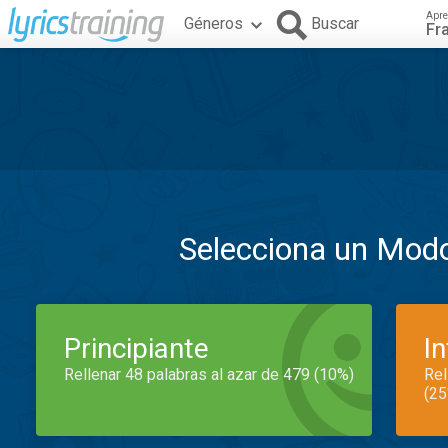
Apre
Géneros
Buscar
Fr
Selecciona un Mod
Principiante
I
Rellenar 48 palabras al azar de 479 (10%)
Rel
(25