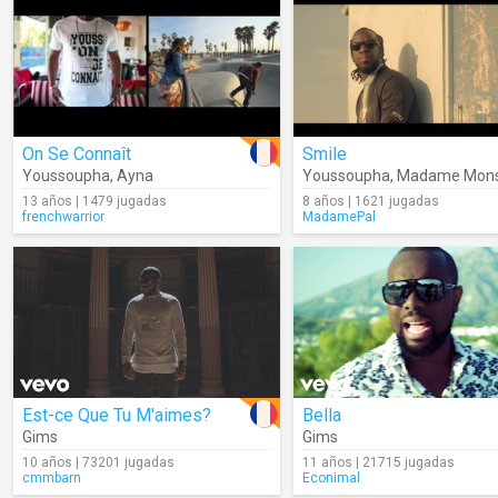
On Se Connaît
Smile
Youssoupha
,
Ayna
Youssoupha
,
Madame Mons
13 años | 1479 jugadas
8 años | 1621 jugadas
frenchwarrior
MadamePal
Est-ce Que Tu M'aimes?
Bella
Gims
Gims
10 años | 73201 jugadas
11 años | 21715 jugadas
cmmbarn
Econimal