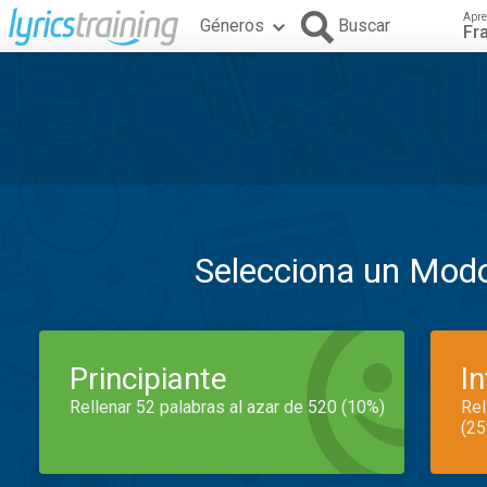
Apre
Géneros
Buscar
Fr
Selecciona un Mod
Principiante
I
Rellenar 52 palabras al azar de 520 (10%)
Rel
(25