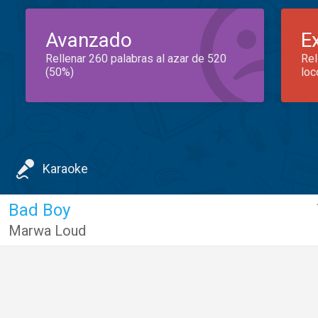
Avanzado
E
Rellenar 260 palabras al azar de 520
Rel
(50%)
loc
Karaoke
Bad Boy
Marwa Loud