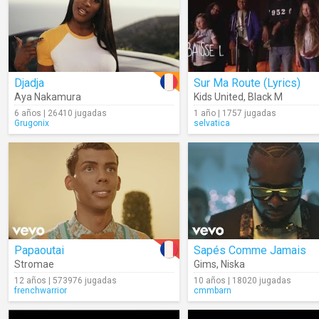
Djadja
Sur Ma Route (Lyrics)
Aya Nakamura
Kids United
,
Black M
6 años | 26410 jugadas
1 año | 1757 jugadas
Grugonix
selvatica
Papaoutai
Sapés Comme Jamais
Stromae
Gims
,
Niska
12 años | 573976 jugadas
10 años | 18020 jugadas
frenchwarrior
cmmbarn