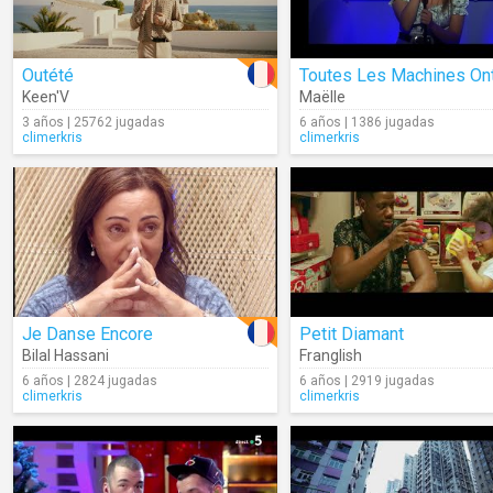
Outété
Keen'V
Maëlle
3 años | 25762 jugadas
6 años | 1386 jugadas
climerkris
climerkris
Je Danse Encore
Petit Diamant
Bilal Hassani
Franglish
6 años | 2824 jugadas
6 años | 2919 jugadas
climerkris
climerkris