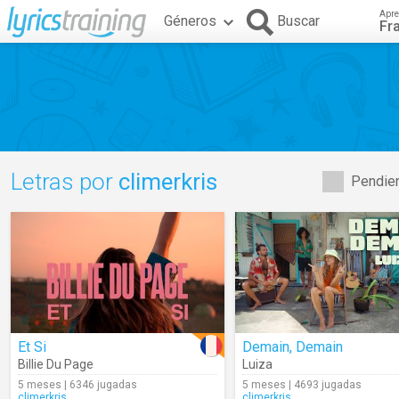
Apre
Géneros
Buscar
Fr
Letras por
climerkris
Pendien
Et Si
Demain, Demain
Billie Du Page
Luiza
5 meses | 6346 jugadas
5 meses | 4693 jugadas
climerkris
climerkris