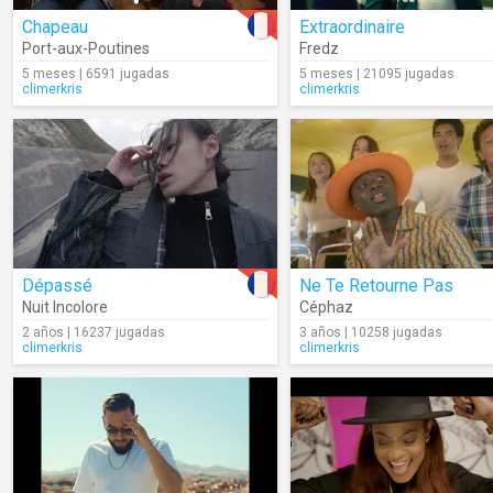
Chapeau
Extraordinaire
Port-aux-Poutines
Fredz
5 meses | 6591 jugadas
5 meses | 21095 jugadas
climerkris
climerkris
Dépassé
Ne Te Retourne Pas
Nuit Incolore
Céphaz
2 años | 16237 jugadas
3 años | 10258 jugadas
climerkris
climerkris