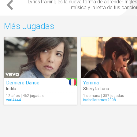
LyricsTraining es la nueva forma de
aprender Inglé
música
y la
letra
de tus
cancio
Más Jugadas
Dernière Danse
Yemma
Indila
Sheryfa Luna
12 años | 462 jugadas
1 semana | 357 jugadas
vari4444
isabellaramos2008