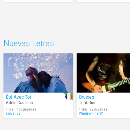
Nuevas Letras
Été Avec Toi
Bruixes
Adèle Castillon
Tentation
1 día | 150 jugadas
1 día | 32 jugadas
selvatica
Windrammer81