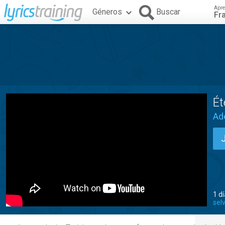
Apre
Géneros
Buscar
Fr
Ét
Adè
1 d
sel