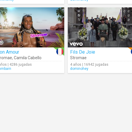
on Amour
Fils De Joie
tromae
,
Camila Cabello
Stromae
años | 4286 jugadas
4 años | 16942 jugadas
mmbarn
dominohey