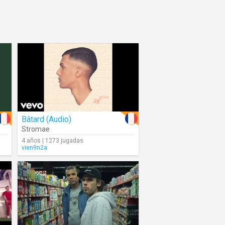
Bâtard (Audio)
Stromae
4 años | 1273 jugadas
vien9n2a