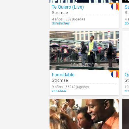
Te Quiero (Live)
S
Stromae
S
4 años | 562 jugadas
4 
dominohey
do
Formidable
Qu
Stromae
S
9 años | 66949 jugadas
10
vari4444
c