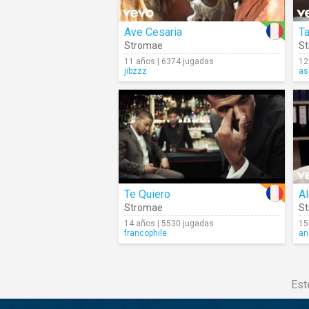
Ave Cesaria
Ta
Stromae
S
11 años | 6374 jugadas
12
jibzzz
as
Te Quiero
A
Stromae
S
14 años | 5530 jugadas
15
francophile
an
Est