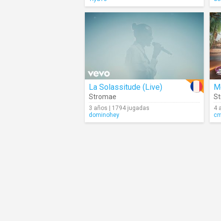
La Solassitude (Live)
M
Stromae
S
3 años | 1794 jugadas
4 
dominohey
c