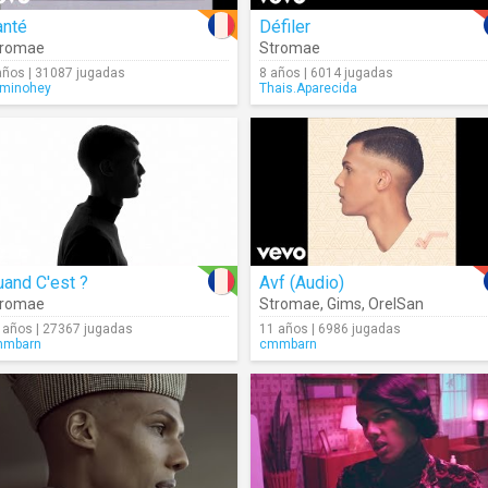
anté
Défiler
tromae
Stromae
años | 31087 jugadas
8 años | 6014 jugadas
minohey
Thais.Aparecida
and C'est ?
Avf (Audio)
tromae
Stromae
,
Gims
,
OrelSan
 años | 27367 jugadas
11 años | 6986 jugadas
mmbarn
cmmbarn