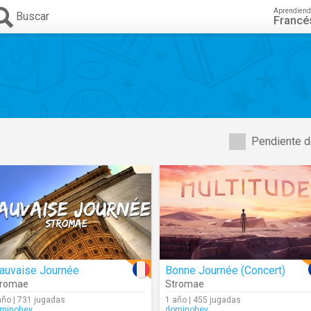
Aprendiend
Buscar
Francé
Pendiente d
auvaise Journée
Bonne Journée (Concert)
tromae
Stromae
año | 731 jugadas
1 año | 455 jugadas
minohey
dominohey