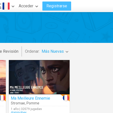
o
Acceder
Registrarse
s
e Revisión
Ordenar:
Más Nuevas
Ma Meilleure Ennemie
Stromae
,
Pomme
1 año | 32079 jugadas
dominohey