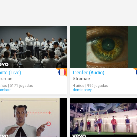
nté (Live)
L’enfer (Audio)
tromae
Stromae
años | 5171 jugadas
4 años | 996 jugadas
mmbarn
dominohey