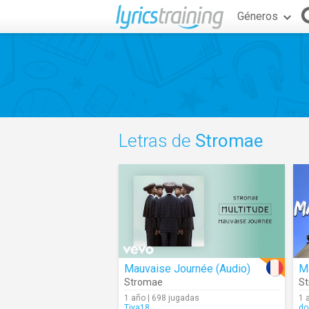
Géneros
Letras de
Stromae
Mauvaise Journée (Audio)
M
Stromae
S
1 año | 698 jugadas
1 
Tiya18
do