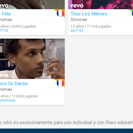
 Fête
Tous Les Mêmes
tromae
Stromae
 años | 20993 jugadas
12 años | 71154 jugadas
7733
as7733
lors On Danse
tromae
 años | 112363 jugadas
onymous
e sitio es exclusivamente para uso individual y con fines educati