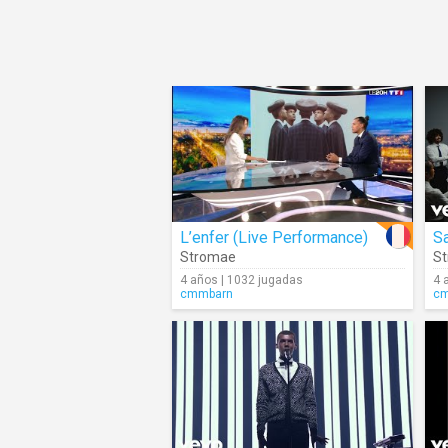
L’enfer (Live Performance)
Sa
Stromae
S
4 años | 1032 jugadas
4 
cmmbarn
c