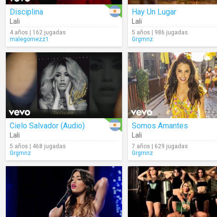
Disciplina
Hay Un Lugar
Lali
Lali
4 años | 162 jugadas
5 años | 986 jugadas
malegomezz1
Grgmnz
Cielo Salvador (Audio)
Somos Amantes
Lali
Lali
5 años | 468 jugadas
7 años | 629 jugadas
Grgmnz
Grgmnz