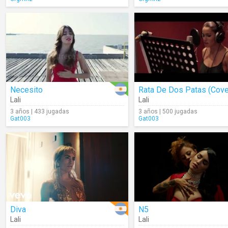
Necesito
Rata De Dos Patas (Cove
Lali
Lali
3 años | 433 jugadas
3 años | 500 jugadas
Gat003
Gat003
Diva
N5
Lali
Lali