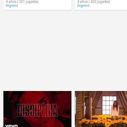
4 años | 321 jugadas
4 años | 420 jugadas
Grgmnz
Grgmnz