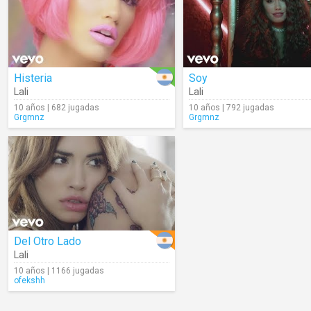
Histeria
Soy
Lali
Lali
10 años | 682 jugadas
10 años | 792 jugadas
Grgmnz
Grgmnz
Del Otro Lado
Lali
10 años | 1166 jugadas
ofekshh