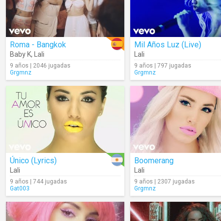
Roma - Bangkok
Mil Años Luz (Live)
Baby K
,
Lali
Lali
9 años | 2046 jugadas
9 años | 797 jugadas
Grgmnz
Grgmnz
Único (Lyrics)
Boomerang
Lali
Lali
9 años | 744 jugadas
9 años | 2307 jugadas
Gat003
Grgmnz