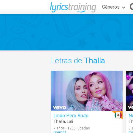
Géneros
Letras de
Thalía
Lindo Pero Bruto
N
Thalía
,
Lali
Th
7 años | 1205 jugadas
8 
Grgmnz
ma