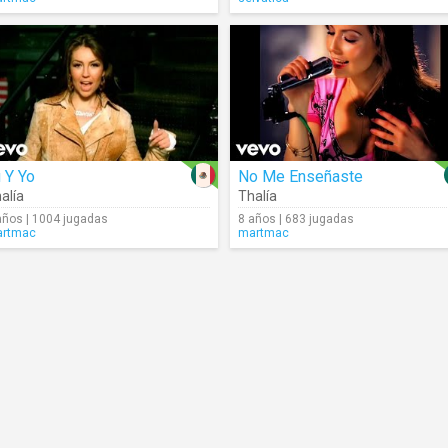
 Y Yo
No Me Enseñaste
alía
Thalía
años | 1004 jugadas
8 años | 683 jugadas
rtmac
martmac