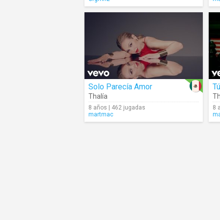
Solo Parecía Amor
Tú
Thalía
Th
8 años | 462 jugadas
8 
martmac
ma