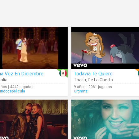
na Vez En Diciembre
Todavía Te Quiero
alía
Thalía
,
De La Ghetto
años | 4442 jugadas
9 años | 2081 jugadas
ndodepelicula
Grgmnz