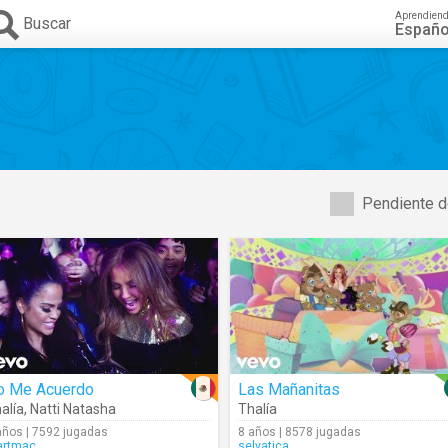
Aprendien
Buscar
Españo
Pendiente d
o Me Acuerdo
Las Mañanitas
alía
,
Natti Natasha
Thalía
años | 7592 jugadas
8 años | 8578 jugadas
rtmac
selvatica