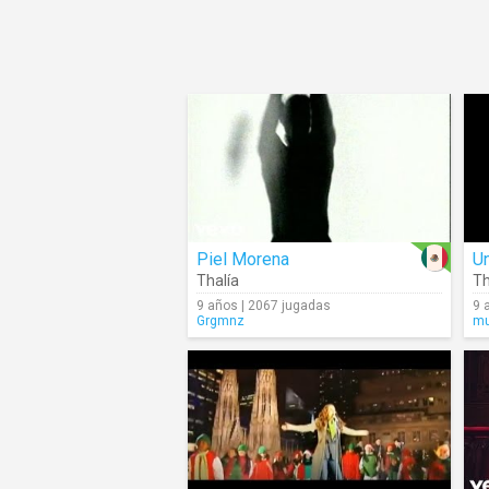
Piel Morena
U
Thalía
Th
9 años | 2067 jugadas
9 
Grgmnz
mu