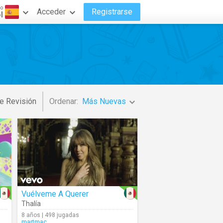
do
Acceder
Registrarse
l
e Revisión
Ordenar:
Más Nuevas
Vuélveme A Querer
Thalía
8 años | 498 jugadas
martmac