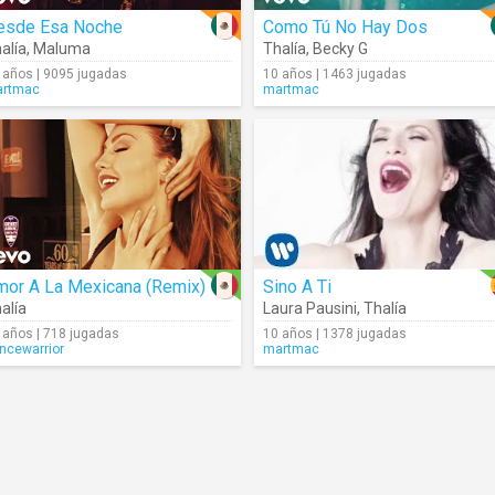
esde Esa Noche
Como Tú No Hay Dos
alía
,
Maluma
Thalía
,
Becky G
 años | 9095 jugadas
10 años | 1463 jugadas
rtmac
martmac
mor A La Mexicana (Remix)
Sino A Ti
alía
Laura Pausini
,
Thalía
 años | 718 jugadas
10 años | 1378 jugadas
ncewarrior
martmac