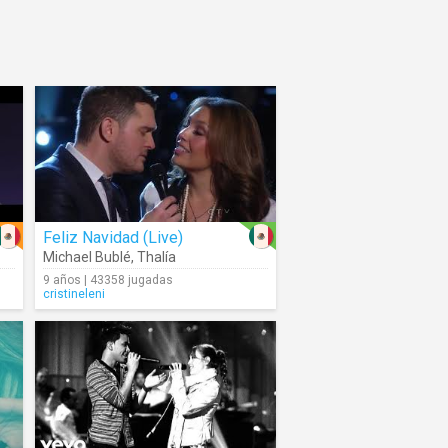
Feliz Navidad (Live)
Michael Bublé
,
Thalía
9 años | 43358 jugadas
cristineleni