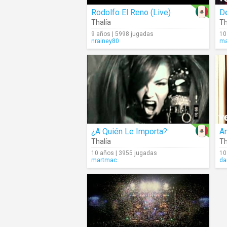
Rodolfo El Reno (Live)
D
Thalía
Th
9 años | 5998 jugadas
10
nrainey80
ma
¿A Quién Le Importa?
A
Thalía
Th
10 años | 3955 jugadas
10
martmac
da