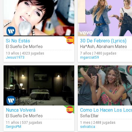
Si No Estás
30 De Febrero (Lyrics)
El Sueño De Morfeo
Ha*Ash
,
Abraham Mateo
13 años | 4323 jugadas
7 años | 7480 jugadas
Jesus1973
mgarciat59
Nunca Volverá
Como Lo Hacen Los Loc
El Sueño De Morfeo
Sofia Ellar
11 años | 537 jugadas
1 mes | 2488 jugadas
SergioPM
selvatica