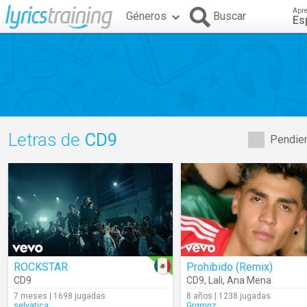
Apr
Géneros
Buscar
Es
Letras de
CD9
Pendien
ROCKSTAR
Prohibido (Remix)
CD9
CD9
,
Lali
,
Ana Mena
7 meses | 1698 jugadas
8 años | 1238 jugadas
selvatica
Grgmnz