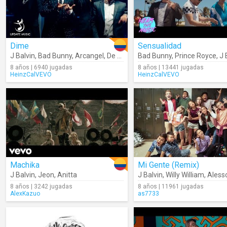
Dime
Sensualidad
J Balvin
,
Bad Bunny
,
Arcangel
,
De La Ghetto
Bad Bunny
,
Revol
,
Prince Royce
,
J 
8 años | 6940 jugadas
8 años | 13441 jugadas
HeinzCalVEVO
HeinzCalVEVO
Machika
Mi Gente (Remix)
J Balvin
,
Jeon
,
Anitta
J Balvin
,
Willy William
,
Aless
8 años | 3242 jugadas
8 años | 11961 jugadas
AlexKazuo
as7733