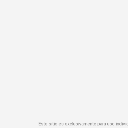
Este sitio es exclusivamente para uso individ