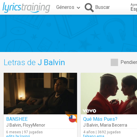
Apr
Géneros
Buscar
Es
Letras de
J Balvin
Pendien
BANSHEE
Qué Más Pues?
J Balvin
,
FloyyMenor
J Balvin
,
Maria Becerra
6 meses | 97 jugadas
4 años | 3692 jugadas
edits.by.loving
fabiano.ema