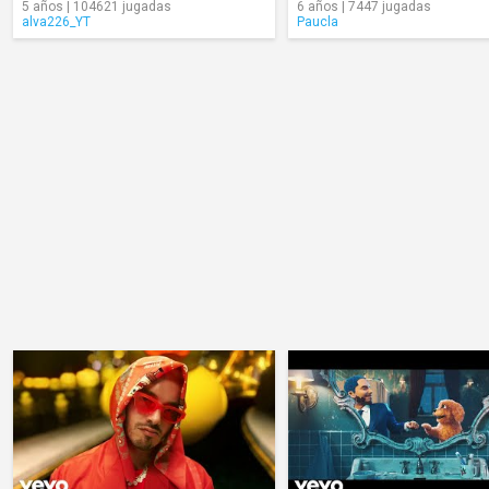
5 años | 104621 jugadas
6 años | 7447 jugadas
alva226_YT
Paucla