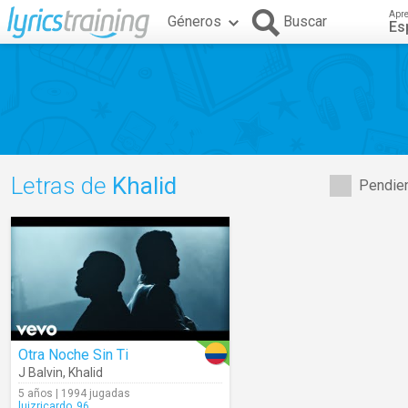
Apr
Géneros
Buscar
Es
Letras de
Khalid
Pendien
Otra Noche Sin Ti
J Balvin
,
Khalid
5 años | 1994 jugadas
luizricardo_96