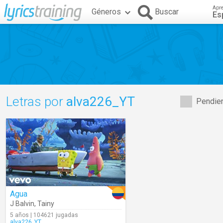
Apr
Géneros
Buscar
Es
Letras por
alva226_YT
Pendien
Agua
J Balvin
,
Tainy
5 años | 104621 jugadas
alva226_YT