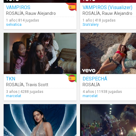
VAMPIROS
VAMPIROS (Visualizer)
ROSALÍA
,
Rauw Alejandro
ROSALÍA
,
Rauw Alejandro
1 año | 814 jugadas
1 año | 418 jugadas
selvatica
SraValery
TKN
DESPECHÁ
ROSALÍA
,
Travis Scott
ROSALÍA
3 años | 4288 jugadas
4 años | 11938 jugadas
marcelat
marcelat