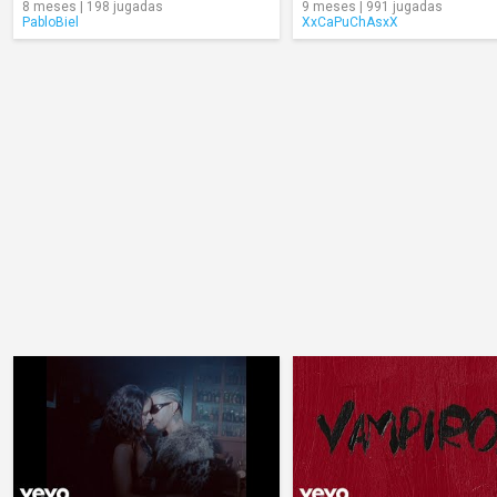
8 meses | 198 jugadas
9 meses | 991 jugadas
PabloBiel
XxCaPuChAsxX