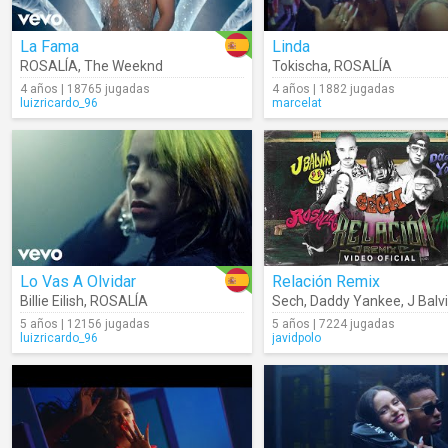
La Fama
Linda
ROSALÍA
,
The Weeknd
Tokischa
,
ROSALÍA
4 años | 18765 jugadas
4 años | 1882 jugadas
luizricardo_96
marcelat
Lo Vas A Olvidar
Relación Remix
Billie Eilish
,
ROSALÍA
Sech
,
Daddy Yankee
,
J Balv
5 años | 12156 jugadas
5 años | 7224 jugadas
luizricardo_96
javidpolo