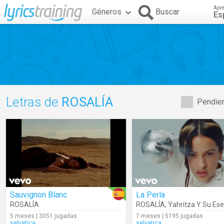
Apr
Géneros
Buscar
Es
Letras de
ROSALÍA
Pendien
Sauvignon Blanc
La Perla
ROSALÍA
ROSALÍA
,
Yahritza Y Su Ese
5 meses | 3051 jugadas
7 meses | 5195 jugadas
selvatica
selvatica