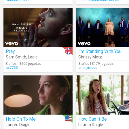
ramontricolor08
GabrielaIbarraManzano057
Pray
I'm Standing With You
Sam Smith
,
Logic
Chrissy Metz
8 años | 8200 jugadas
3 años | 8179 jugadas
as7733
anonymous
Hold On To Me
How Can It Be
Lauren Daigle
Lauren Daigle