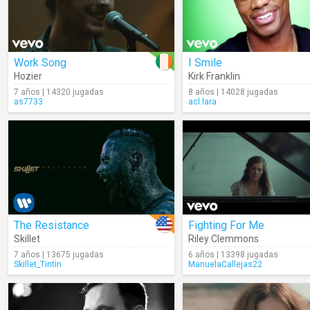
Work Song
I Smile
Hozier
Kirk Franklin
7 años | 14320 jugadas
8 años | 14028 jugadas
as7733
acl.lara
The Resistance
Fighting For Me
Skillet
Riley Clemmons
7 años | 13675 jugadas
6 años | 13398 jugadas
Skillet_Tintin
ManuelaCallejas22