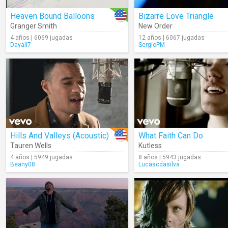
Heaven Bound Balloons
Bizarre Love Triangle
Granger Smith
New Order
4 años | 6069 jugadas
12 años | 6067 jugadas
Dayali7
SergioPM
Hills And Valleys (Acoustic)
What Faith Can Do
Tauren Wells
Kutless
4 años | 5949 jugadas
8 años | 5943 jugadas
Beany08
Lucascdasilva