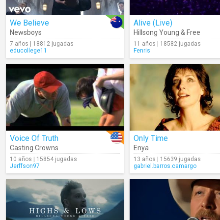
We Believe
Alive (Live)
Newsboys
Hillsong Young & Free
7 años | 18812 jugadas
11 años | 18582 jugadas
educollege11
Fenris
Voice Of Truth
Only Time
Casting Crowns
Enya
10 años | 15854 jugadas
13 años | 15639 jugadas
Jerffson97
gabriel.barros.camargo