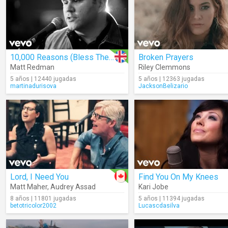
10,000 Reasons (Bless The Lord)
Broken Prayers
Matt Redman
Riley Clemmons
5 años | 12440 jugadas
5 años | 12363 jugadas
martinadurisova
JacksonBelizario
Lord, I Need You
Find You On My Knees
Matt Maher
,
Audrey Assad
Kari Jobe
8 años | 11801 jugadas
5 años | 11394 jugadas
betotricolor2002
Lucascdasilva