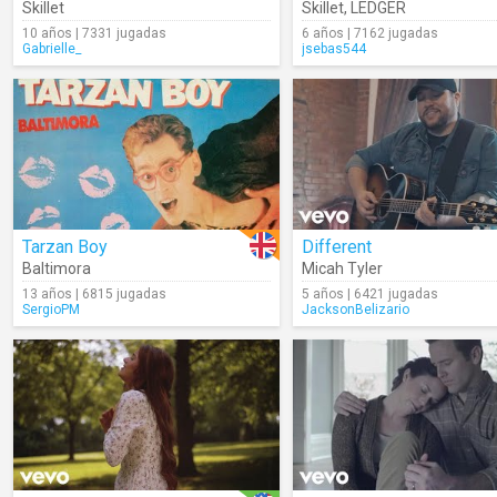
Skillet
Skillet
,
LEDGER
10 años | 7331 jugadas
6 años | 7162 jugadas
Gabrielle_
jsebas544
Tarzan Boy
Different
Baltimora
Micah Tyler
13 años | 6815 jugadas
5 años | 6421 jugadas
SergioPM
JacksonBelizario