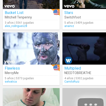
Bucket List
Stars
Mitchell Tenpenny
Switchfoot
3 años | 5561 jugadas
5 años | 5409 jugadas
alex_rodrigues28
anairvz
Flawless
Multiplied
MercyMe
NEEDTOBREATHE
5 años | 5373 jugadas
4 años | 5302 jugadas
selvatica
CamiloRuiz