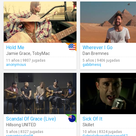
Hold Me
Wherever I Go
Jamie Grace
,
TobyMac
Dan Bremnes
11 años | 9807 jugadas
5 años | 9406 jugadas
anonymous
gabibmesq
Scandal Of Grace (Live)
Sick Of It
Hillsong UNITED
Skillet
5 años | 8327 jugadas
10 años | 8324 jugadas