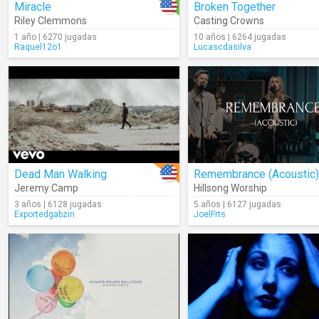
Miracle
Broken Together
Riley Clemmons
Casting Crowns
1 año | 6270 jugadas
10 años | 6264 jugadas
Raquel12o1
Lucascdasilva
Dead Man Walking
Remembrance (Acoustic)
Jeremy Camp
Hillsong Worship
3 años | 6128 jugadas
5 años | 6127 jugadas
Exportedgabzin
JoelFrts