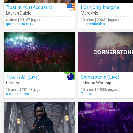
Trust In You (Acoustic)
I Can Only Imagine
Lauren Daigle
MercyMe
6 años | 24107 jugadas
10 años | 23834 jugadas
grandmamom12
Lucascdasilva
Take It All (Live)
Cornerstone (Live)
Hillsong
Hillsong Worship
15 años | 20173 jugadas
10 años | 19805 jugadas
rodrigo.carreo
Fenris