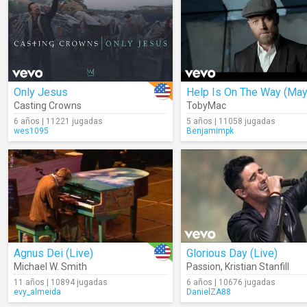
Only Jesus
Casting Crowns
TobyMac
6 años | 11221 jugadas
5 años | 11058 jugadas
wes1095
Benjamimpk
Agnus Dei (Live)
Glorious Day (Live)
Michael W. Smith
Passion
,
Kristian Stanfill
11 años | 10894 jugadas
6 años | 10676 jugadas
evy_almeida
DanielZA88