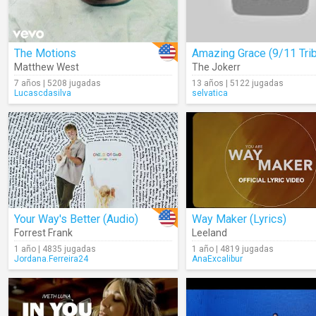
The Motions
Matthew West
The Jokerr
7 años | 5208 jugadas
13 años | 5122 jugadas
Lucascdasilva
selvatica
Your Way's Better (Audio)
Way Maker (Lyrics)
Forrest Frank
Leeland
1 año | 4835 jugadas
1 año | 4819 jugadas
Jordana.Ferreira24
AnaExcalibur