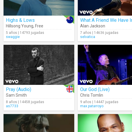
Highs & Lows
Hillsong Young
,
Free
Alan Jackson
5 años | 14793 jugadas
7 años | 14636 jugadas
swaggie
selvatica
Pray (Audio)
Our God (Live)
Sam Smith
Chris Tomlin
8 años | 14458 jugadas
9 años | 14447 jugadas
as7733
max.patarroyo