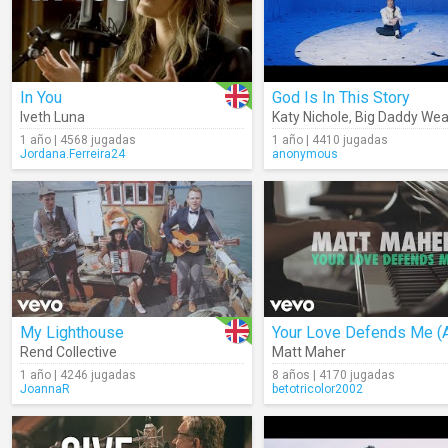
In You
God Is In This Story
Iveth Luna
Katy Nichole
,
Big Daddy We
1 año | 4568 jugadas
1 año | 4410 jugadas
Jordana.Ferreira24
anonymous
My Lighthouse
Rend Collective
Matt Maher
1 año | 4246 jugadas
8 años | 4170 jugadas
JoannaR
betotricolor2002