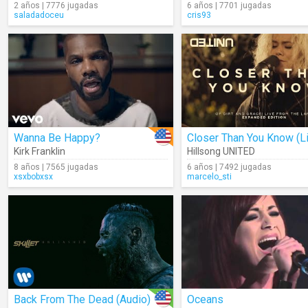
2 años | 7776 jugadas
6 años | 7701 jugadas
saladadoceu
cris93
Wanna Be Happy?
Closer Than You Know (L
Kirk Franklin
Hillsong UNITED
8 años | 7565 jugadas
6 años | 7492 jugadas
xsxbobxsx
marcelo_sti
Back From The Dead (Audio)
Oceans