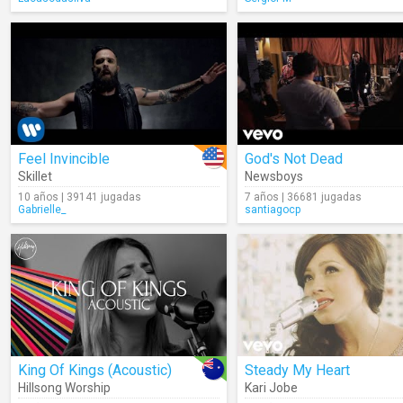
Feel Invincible
God's Not Dead
Skillet
Newsboys
10 años | 39141 jugadas
7 años | 36681 jugadas
Gabrielle_
santiagocp
King Of Kings (Acoustic)
Steady My Heart
Hillsong Worship
Kari Jobe