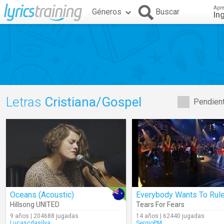
Apr
Géneros
Buscar
In
Letras
Cristiana/Gospel
Pendient
Oceans (Acoustic)
Hillsong UNITED
Tears For Fears
9 años | 204688 jugadas
14 años | 62440 jugadas
Lucascdasilva
SergioPM