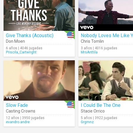
Give Thanks (Acoustic)
Nobody Loves Me Like 
Don Moen
Chris Tomlin
6 años | 4046 jugadas
3 años | 4016 jugadas
Priscila_Cartwright
MrsAnttila
Slow Fade
I Could Be The One
Casting Crowns
Stacie Orrico
12 años | 3950 jugadas
5 años | 3922 jugadas
evandro.andre
Grgmnz