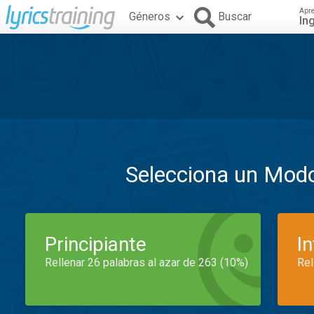
Apr
Géneros
Buscar
In
Selecciona un Mod
Principiante
I
Rellenar 26 palabras al azar de 263 (10%)
Rel