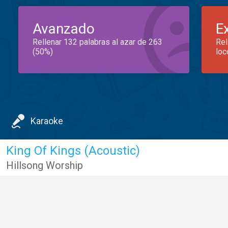
Avanzado
E
Rellenar 132 palabras al azar de 263
Rel
(50%)
loc
Karaoke
King Of Kings (Acoustic)
Hillsong Worship