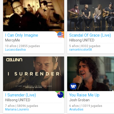
I Can Only Imagine
Scandal Of Grace (Live)
MercyMe
Hillsong UNITED
10 años | 23855 jugadas
5 años | 8332 jugadas
Lucascdasilva
ramontricolor08
I Surrender (Live)
You Raise Me Up
Hillsong UNITED
Josh Groban
7 años | 58096 jugadas
6 años | 13319 jugadas
Mariana.Loureiro
Analudias