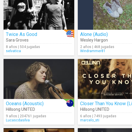
Twice As Good
Alone (Audio)
Sara Groves
Wesley Hargon
8 años | 504 jugadas
2 años | 468 jugadas
selvatica
Windrammer81
Oceans (Acoustic)
Closer Than You Know (L
Hillsong UNITED
Hillsong UNITED
9 años | 204761 jugadas
6 años | 7493 jugadas
Lucascdasilva
marcelo_sti