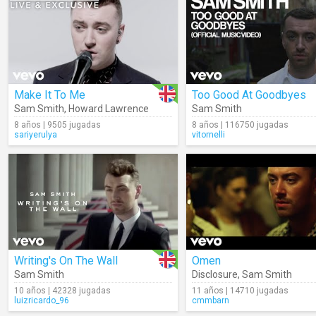
Make It To Me
Too Good At Goodbyes
Sam Smith
,
Howard Lawrence
Sam Smith
8 años | 9505 jugadas
8 años | 116750 jugadas
sariyerulya
vitornelli
Writing's On The Wall
Omen
Sam Smith
Disclosure
,
Sam Smith
10 años | 42328 jugadas
11 años | 14710 jugadas
luizricardo_96
cmmbarn