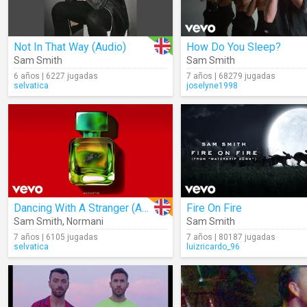
Not In That Way (Audio)
How Do You Sleep?
Sam Smith
Sam Smith
6 años | 6227 jugadas
7 años | 68279 jugadas
selvatica
joselyne1998
Dancing With A Stranger (Acoustic)
Fire On Fire
Sam Smith
,
Normani
Sam Smith
7 años | 6105 jugadas
7 años | 80187 jugadas
selvatica
luizricardo_96