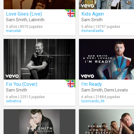
Love Goes (Live)
Kids Again
Sam Smith
,
Labrinth
Sam Smith
5 años | 8070 jugadas
5 años | 10757 jugadas
marcelat
itsmerafaella
Fix You (Cover)
I’m Ready
Sam Smith
Sam Smith
,
Demi Lovato
6 años | 22513 jugadas
6 años | 21884 jugadas
selvatica
luizricardo_96