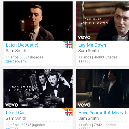
Latch (Acoustic)
Lay Me Down
Sam Smith
Sam Smith
11 años | 6584 jugadas
11 años | 46093 jugadas
gaelgeovany
as7733
Like I Can
Sam Smith
Sam Smith
11 años | 30646 jugadas
11 años | 7942 jugadas