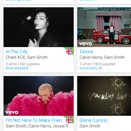
In The City
Desire
Charli XCX
,
Sam Smith
Calvin Harris
,
Sam Smith
2 años | 342 jugadas
3 años | 7825 jugadas
bluesalsaavril
luizricardo_96
I'm Not Here To Make Friends
Gloria (Lyrics)
Sam Smith
,
Calvin Harris
,
Jessie Reyez
Sam Smith