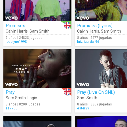
Promises
Promises (Lyrics)
Calvin Harris
,
Sam Smith
Calvin Harris
,
Sam Smith
7 años | 24823 jugadas
8 años | 5677 jugadas
joselyne1998
luizricardo_96
Pray
Pray (Live On SNL)
Sam Smith
,
Logic
Sam Smith
8 años | 8200 jugadas
8 años | 3369 jugadas
as7733
ester29