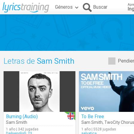
Apr
Géneros
Buscar
In
Letras de
Sam Smith
Pendien
Burning (Audio)
To Be Free
Sam Smith
Sam Smith
,
TwoCity Choru
1 año | 342 jugadas
1 año | 5528 jugadas
Dailyenglish_23
selvatica