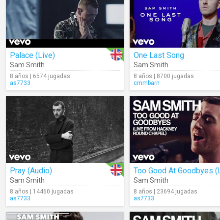
Palace (Live)
One Last Song
Sam Smith
Sam Smith
8 años | 6574 jugadas
8 años | 8700 jugadas
as7733
cmmbarn
Pray (Audio)
Sam Smith
Sam Smith
8 años | 14460 jugadas
8 años | 23694 jugadas
as7733
as7733