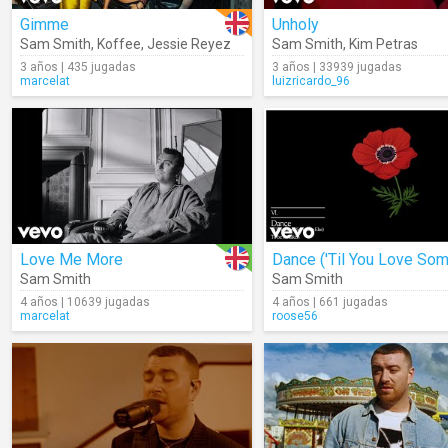
Gimme
Unholy
Sam Smith
,
Koffee
,
Jessie Reyez
Sam Smith
,
Kim Petras
3 años | 435 jugadas
3 años | 33939 jugadas
marcelat
luizricardo_96
Love Me More
Sam Smith
Sam Smith
4 años | 10639 jugadas
4 años | 661 jugadas
marcelat
roose56