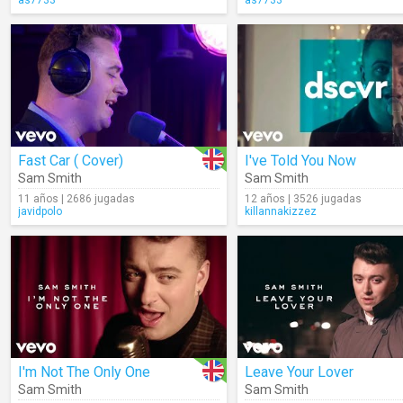
as7733
as7733
Fast Car ( Cover)
I've Told You Now
Sam Smith
Sam Smith
11 años | 2686 jugadas
12 años | 3526 jugadas
javidpolo
killannakizzez
I'm Not The Only One
Leave Your Lover
Sam Smith
Sam Smith