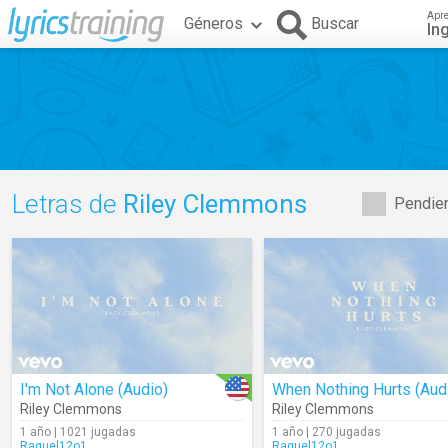
Apr
Géneros
Buscar
In
Letras de
Riley Clemmons
Pendien
I'm Not Alone (Audio)
When Nothing Hurts (Aud
Riley Clemmons
Riley Clemmons
1 año | 1021 jugadas
1 año | 270 jugadas
Raquel12o1
Raquel12o1