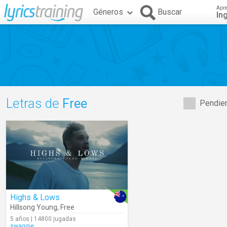
Apr
Géneros
Buscar
In
Letras de
Free
Pendien
Highs & Lows
Hillsong Young
,
Free
5 años | 14800 jugadas
swaggie