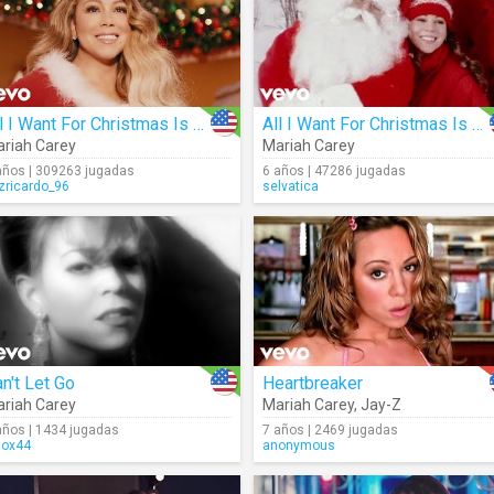
All I Want For Christmas Is You (Make My Wish Come True Edition)
All I Want For Christmas Is You
riah Carey
Mariah Carey
años | 309263 jugadas
6 años | 47286 jugadas
izricardo_96
selvatica
n't Let Go
Heartbreaker
riah Carey
Mariah Carey
,
Jay-Z
años | 1434 jugadas
7 años | 2469 jugadas
lox44
anonymous