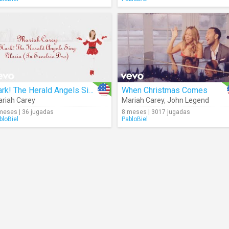
Hark! The Herald Angels Sing / Gloria (In Excelsis Deo) [Lyrics]
When Christmas Comes
riah Carey
Mariah Carey
,
John Legend
meses | 36 jugadas
8 meses | 3017 jugadas
bloBiel
PabloBiel