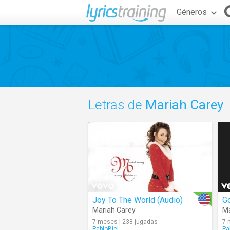
Géneros
Letras de
Mariah Carey
Joy To The World (Audio)
Mariah Carey
Ma
7 meses | 238 jugadas
7 
PabloBiel
Pa