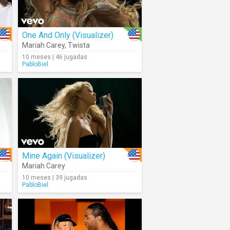
One And Only (Visualizer)
Mariah Carey
,
Twista
10 meses | 46 jugadas
PabloBiel
Mine Again (Visualizer)
Mariah Carey
10 meses | 39 jugadas
PabloBiel