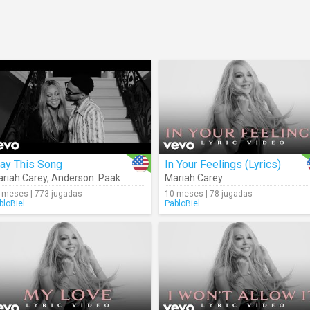
ay This Song
In Your Feelings (Lyrics)
riah Carey
,
Anderson .Paak
Mariah Carey
 meses | 773 jugadas
10 meses | 78 jugadas
bloBiel
PabloBiel