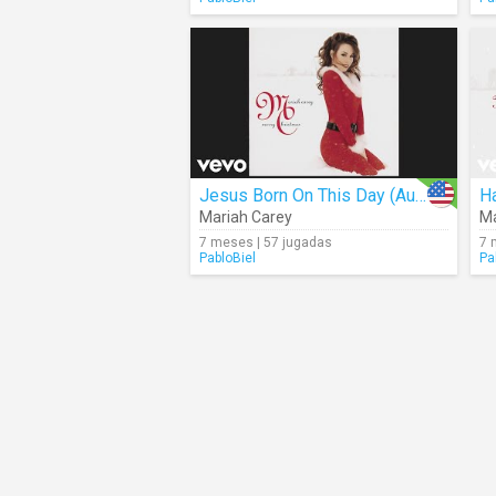
Jesus Born On This Day (Audio)
Mariah Carey
Ma
7 meses | 57 jugadas
7 
PabloBiel
Pa