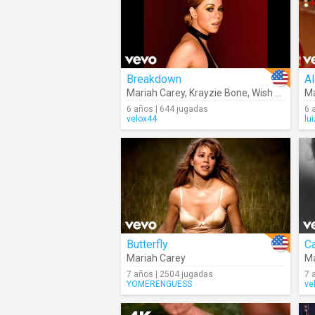
Breakdown
Mariah Carey
,
Krayzie Bone
,
Wish Bone
Ma
6 años | 644 jugadas
6 
velox44
lu
Butterfly
Ca
Mariah Carey
Ma
7 años | 2504 jugadas
7 
YOMERENGUESS
ve