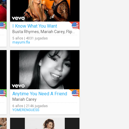
I Know What You Want
Busta Rhymes
,
Mariah Carey
,
Flipmode Squad
5 años | 4031 jugadas
mayumi.fla
Anytime You Need A Friend
Mariah Carey
6 años | 2146 jugadas
YOMERENGUESS