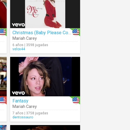
Christmas (Baby Please Come Home) (Audio)
Mariah Carey
6 años | 3598 jugadas
velox44
Fantasy
Mariah Carey
7 años | 3758 jugadas
dentossauro