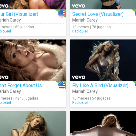
ur Girl (Visualizer)
Secret Love (Visualizer)
riah Carey
Mariah Carey
 meses | 80 jugadas
10 meses | 78 jugadas
bloBiel
PabloBiel
n't Forget About Us
Fly Like A Bird (Visualizer)
riah Carey
Mariah Carey
 meses | 4245 jugadas
10 meses | 54 jugadas
bloBiel
PabloBiel