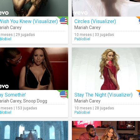
Wish You Knew (Visualizer)
Circles (Visualizer)
riah Carey
Mariah Carey
 meses | 29 jugadas
10 meses | 33 jugadas
bloBiel
PabloBiel
ay Somethin'
Stay The Night (Visualizer)
riah Carey
,
Snoop Dogg
Mariah Carey
 meses | 153 jugadas
10 meses | 28 jugadas
bloBiel
PabloBiel