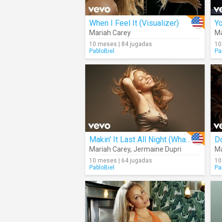
When I Feel It (Visualizer)
Yo
Mariah Carey
Ma
10 meses | 84 jugadas
10
PabloBiel
Pa
Makin' It Last All Night (What It Do) (Visualizer)
Do
Mariah Carey
,
Jermaine Dupri
Ma
10 meses | 64 jugadas
10
PabloBiel
Pa