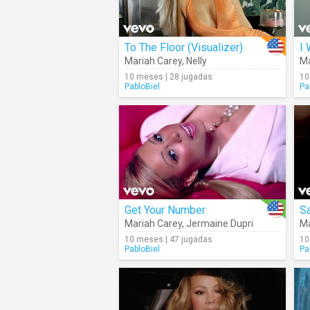
To The Floor (Visualizer)
I 
Mariah Carey
,
Nelly
Ma
10 meses | 28 jugadas
10
PabloBiel
Pa
Get Your Number
S
Mariah Carey
,
Jermaine Dupri
Ma
10 meses | 47 jugadas
10
PabloBiel
Pa