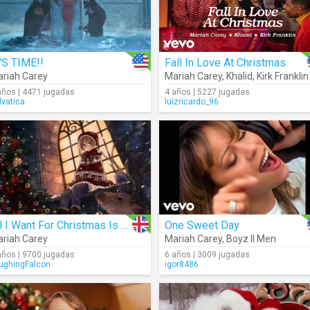
'S TIME!!
Fall In Love At Christmas
riah Carey
Mariah Carey
,
Khalid
,
Kirk Franklin
años | 4471 jugadas
4 años | 5227 jugadas
lvatica
luizricardo_96
All I Want For Christmas Is You (Nightcore)
One Sweet Day
riah Carey
Mariah Carey
,
Boyz II Men
años | 9700 jugadas
6 años | 3009 jugadas
ughingFalcon
igor8486