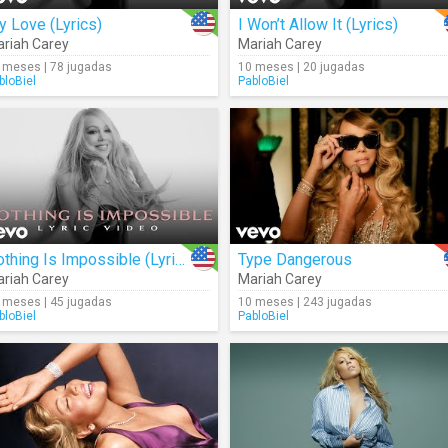
 Love (Lyrics)
I Won’t Allow It (Lyrics)
riah Carey
Mariah Carey
 meses | 78 jugadas
10 meses | 20 jugadas
bloBiel
PabloBiel
Nothing Is Impossible (Lyrics)
Type Dangerous
riah Carey
Mariah Carey
 meses | 45 jugadas
10 meses | 243 jugadas
bloBiel
PabloBiel