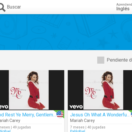
Aprendien
Buscar
Inglés
Pendiente d
God Rest Ye Merry, Gentlemen (Audio)
Jesus Oh What A Wonderful Child (Audio)
riah Carey
Mariah Carey
meses | 49 jugadas
7 meses | 40 jugadas
bloBiel
PabloBiel