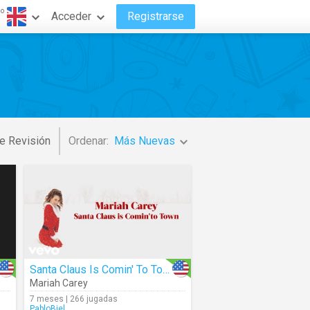
do
Acceder
Registrarse
e Revisión
Ordenar:
Más Nuevas
Santa Claus Is Comin' To Town (Lyrics)
Mariah Carey
7 meses | 266 jugadas
PabloBiel