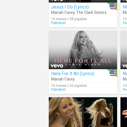
Jesus I Do (Lyrics)
My
Mariah Carey
,
The Clark Sisters
Ma
10 meses | 38 jugadas
10
PabloBiel
Pa
Here For It All (Lyrics)
Mariah Carey
Ma
10 meses | 32 jugadas
10
PabloBiel
Pa