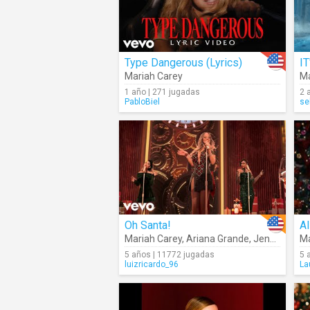
Type Dangerous (Lyrics)
IT
Mariah Carey
Ma
1 año | 271 jugadas
2 
PabloBiel
se
Oh Santa!
Mariah Carey
,
Ariana Grande
,
Jennifer Hudson
Ma
5 años | 11772 jugadas
5 
luizricardo_96
La