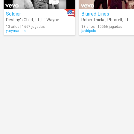
Soldier
Blurred Lines
Destiny's Child
,
T.I.
,
Lil Wayne
Robin Thicke
,
Pharrell
,
T.I.
13 años | 1667 jugadas
13 años | 15566 jugadas
yurymartins
javidpolo