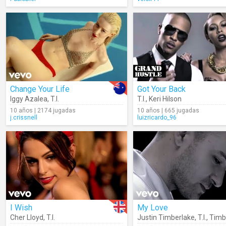
Change Your Life
Got Your Back
Iggy Azalea
,
T.I.
T.I.
,
Keri Hilson
10 años | 2174 jugadas
10 años | 665 jugadas
j.crissnell
luizricardo_96
I Wish
My Love
Cher Lloyd
,
T.I.
Justin Timberlake
,
T.I.
,
Timb