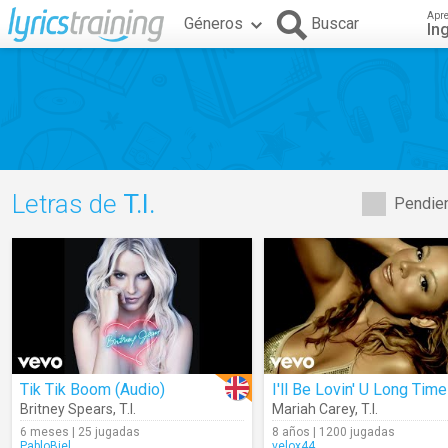
Apr
Géneros
Buscar
In
Letras de
T.I.
Pendien
Tik Tik Boom (Audio)
I'll Be Lovin' U Long Time
Britney Spears
,
T.I.
Mariah Carey
,
T.I.
6 meses | 25 jugadas
8 años | 1200 jugadas
PabloBiel
velox44