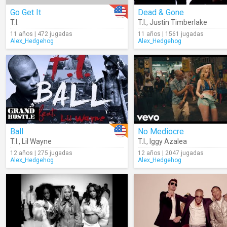
Go Get It
Dead & Gone
T.I.
T.I.
,
Justin Timberlake
11 años | 472 jugadas
11 años | 1561 jugadas
Alex_Hedgehog
Alex_Hedgehog
Ball
No Mediocre
T.I.
,
Lil Wayne
T.I.
,
Iggy Azalea
12 años | 275 jugadas
12 años | 2047 jugadas
Alex_Hedgehog
Alex_Hedgehog